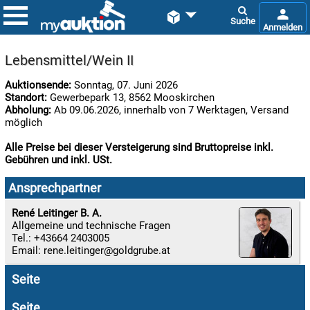


Lebensmittel/Wein II
Auktionsende:
Sonntag, 07. Juni 2026
Standort:
Gewerbepark 13, 8562 Mooskirchen
Abholung:
Ab 09.06.2026, innerhalb von 7 Werktagen, Versand
möglich
Alle Preise bei dieser Versteigerung sind Bruttopreise inkl.
Gebühren und inkl. USt.

08.08:
Ansprechpartner
1€
Megaabverkauf
René Leitinger B. A.
Allgemeine und technische Fragen

Tel.: +43664 2403005
08.08:
Email:
rene.leitinger

Seite
08.08:
Seite