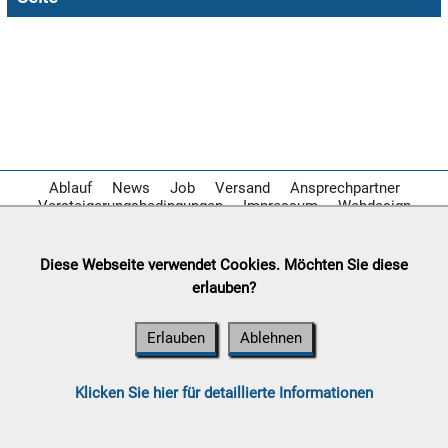

09.08:
Chips
Blitzaktion

09.08:
Ablauf
News
Job
Versand
Ansprechpartner

Versteigerungsbedingungen
Impressum
Webdesign
09.08:
Diese Webseite verwendet Cookies. Möchten Sie diese

erlauben?
09.08:
Erlauben
Ablehnen
10.08:
Klicken Sie hier für detaillierte Informationen