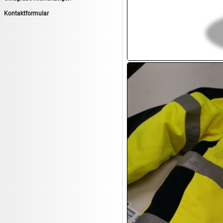
14.08:
Tiernahrung/Zubehör
Kontaktformular
14.08:
1€ Totalabverkauf
14.08:
Haushaltsartikel 7
15.08:
Lebensmittel/Wein
15.08:
Drogerie/Kosmetik
15.08:
Haushaltsartikel 8
16.08:
Haushalt/Freizeit III
16.08:
Atelier Imperial Schmuck
16.08:
Haushaltsartikel
16.08:
Haushaltsartikel II
17.08:
New One Schmuck
17.08:
1€ Totalabverkauf
17.08:
Moon Nagellack
17.08:
Abverkaufsauktion
17.08:
Batterien Auktion