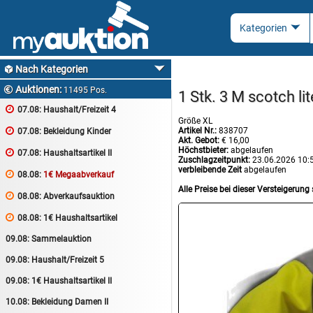
Nach Kategorien

Auktionen:

11495 Pos.
1 Stk. 3 M scotch li

07.08:
Haushalt/Freizeit 4
Größe XL
Artikel Nr.:
838707

07.08:
Bekleidung Kinder
Akt. Gebot:
€ 16,00
Höchstbieter:
abgelaufen

07.08:
Haushaltsartikel II
Zuschlagzeitpunkt:
23.06.2026 10:
verbleibende Zeit
abgelaufen

08.08:
1€ Megaabverkauf
Alle Preise bei dieser Versteigerung 

08.08:
Abverkaufsauktion

08.08:
1€ Haushaltsartikel
09.08:
Sammelauktion
09.08:
Haushalt/Freizeit 5
09.08:
1€ Haushaltsartikel II
10.08:
Bekleidung Damen II