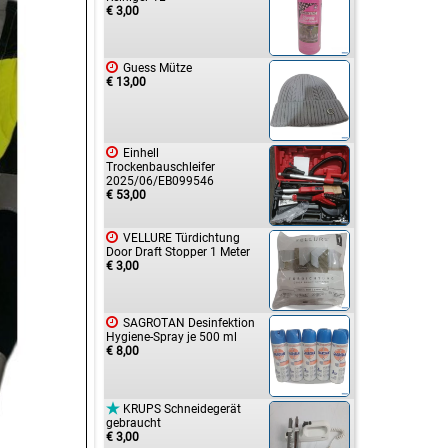
€ 3,00

Guess Mütze
€ 13,00

Einhell
Trockenbauschleifer
2025/06/EB099546
€ 53,00

VELLURE Türdichtung
Door Draft Stopper 1 Meter
€ 3,00

SAGROTAN Desinfektion
Hygiene-Spray je 500 ml
€ 8,00

KRUPS Schneidegerät
gebraucht
€ 3,00