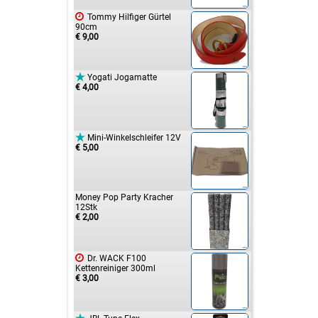

Tommy Hilfiger Gürtel
90cm
€ 9,00

Yogati Jogamatte
€ 4,00

Mini-Winkelschleifer 12V
€ 5,00
Money Pop Party Kracher
12Stk
€ 2,00

Dr. WACK F100
Kettenreiniger 300ml
€ 3,00