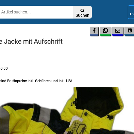

Suchen




te Jacke mit Aufschrift
50:00
sind Bruttopreise inkl. Gebühren und inkl. USt.