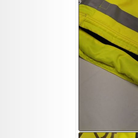
17.08:
Brillen/Sonnenbrillen
18.08:
Victoria Schmuck
18.08:
Juan Carlos Callejas Garzon
Leinwand Bilder
18.08:
Nordgreen Uhren
18.08:
Alavya Home Kinderzubehör
18.08:
Brillen Auktion
18.08:
Oval Vodka
18.08:
Etnia Eyewear Brillen
18.08:
Equest Pferdezubehör
18.08:
Haushalt/Freizeit 4
18.08:
Bilder Auktion
19.08:
Gisela Unterwäsche
19.08:
Reifen Abverkauf
19.08:
Rapid Wien Trikots