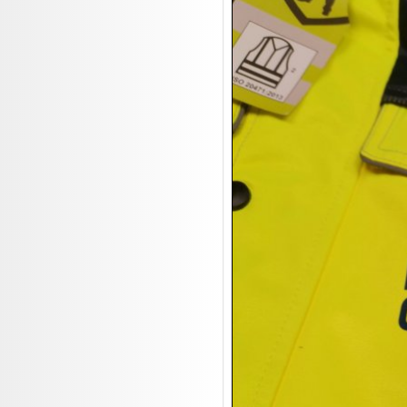
19.08:
Makita Auktion
19.08:
Abverkaufsauktion
19.08:
Haushaltsartikel III

20.08:
1€ Totalabverkauf

20.08:
Haushaltsartikel 4

20.08:
1€ Totalabverkauf II

21.08:
Haushaltsartikel 5

21.08:
Abverkaufsauktion

21.08:
Abverkaufsauktion II