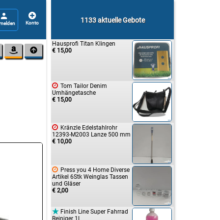


1133 aktuelle Gebote
Hausprofi Titan Klingen


€ 15,00

Tom Tailor Denim
Umhängetasche
€ 15,00

Kränzle Edelstahlrohr
12393-M2003 Lanze 500 mm
€ 10,00

Press you 4 Home Diverse
Artikel 6Stk Weinglas Tassen
und Gläser
€ 2,00

Finish Line Super Fahrrad
Reiniger 1L