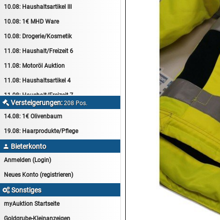
10.08:
Haushaltsartikel III
10.08:
1€ MHD Ware
10.08:
Drogerie/Kosmetik
11.08:
Haushalt/Freizeit 6
11.08:
Motoröl Auktion
11.08:
Haushaltsartikel 4
11.08:
Haushalt/Freizeit 7
Versteigerungen:

208 Pos.
12.08:
Sammelauktion
14.08:
1€ Olivenbaum
12.08:
Arbeitshandschuhe
19.08:
Haarprodukte/Pflege
12.08:
Pralinen Auktion
Bieterkonto

12.08:
Haushalt/Freizeit
Anmelden (Login)
12.08:
Haushaltsartikel 5
Neues Konto (registrieren)
13.08:
1€ Totalabverkauf
Sonstiges

13.08:
Haushalt/Freizeit II
myAuktion Startseite
13.08:
Haushaltsartikel 6
Goldgrube-Kleinanzeigen