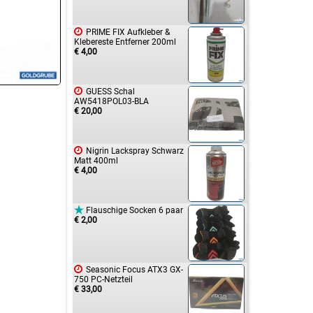

PRIME FIX Aufkleber &
Klebereste Entferner 200ml
€ 4,00

GUESS Schal
AW5418POL03-BLA
€ 20,00

Nigrin Lackspray Schwarz
Matt 400ml
€ 4,00

Flauschige Socken 6 paar
€ 2,00

Seasonic Focus ATX3 GX-
750 PC-Netzteil
€ 33,00