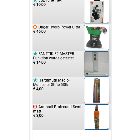

JBL Tune Flex
€ 10,00

Unger Hydro Power Ultra
€ 46,00

FANTTIK F2 MASTER
Funktion wurde getestet
€ 14,00

Hardtmuth Magic-
Multicolor-Stifte 5Stk
€ 4,00

Armorall Protecrant Semi
matt
€ 3,00