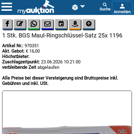









1 Stk. BGS Maul-Ringschlüssel-Satz 25x 1196
Artikel Nr.:
970351
Akt. Gebot:
€ 16,00
Höchstbieter:
Zuschlagzeitpunkt:
23.06.2026 10:21:00
verbleibende Zeit
abgelaufen

11.08:
Alle Preise bei dieser Versteigerung sind Bruttopreise inkl.
Gebühren und inkl. USt.

11.08:

11.08: