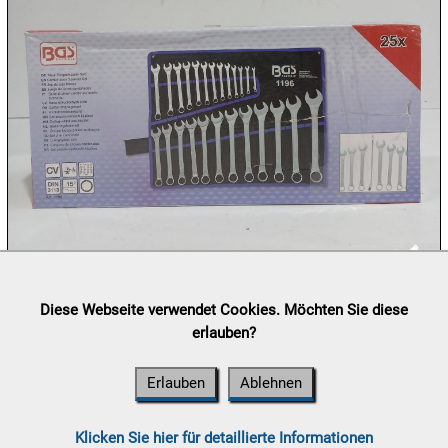
12.08:
12.08:
13.08:
13.08:
Lieferung:
Abholung, Versand durch
post.at

Diese Webseite verwendet Cookies. Möchten Sie diese
13.08:
(⛟ Versandkostenübersicht)
erlauben?
Zahlung:
Vorabüberweisung, Barzahlung, Bankomat, Kreditkarte
(vor Ort)
Erlauben
Ablehnen
14.08:
Klicken Sie hier für detaillierte Informationen