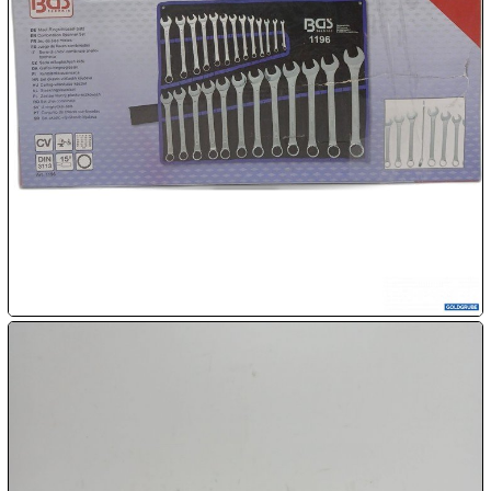
Chips
Aktion

11.08:
Milky
Way
Aktion

11.08:

11.08:
12.08:
12.08:
12.08: