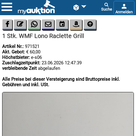









1 Stk. WMF Lono Raclette Grill
Artikel Nr.:
971521
Akt. Gebot:
€ 60,00
Höchstbieter:
e-s06
Zuschlagzeitpunkt:
23.06.2026 12:47:39
verbleibende Zeit
abgelaufen

06.08:
Alle Preise bei dieser Versteigerung sind Bruttopreise inkl.
Gebühren und inkl. USt.

06.08:

06.08: