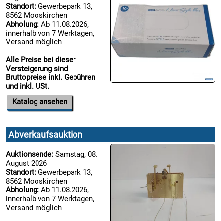
Standort:
Gewerbepark 13,
8562 Mooskirchen

Abholung:
Ab 11.08.2026,
09.08:
innerhalb von 7 Werktagen,
Chips
Versand möglich
Blitzaktion
Alle Preise bei dieser

Versteigerung sind
09.08:
Bruttopreise inkl. Gebühren
und inkl. USt.

Katalog ansehen
09.08:
Abverkaufsauktion

09.08:
Auktionsende:
Samstag, 08.
August 2026
Standort:
Gewerbepark 13,
8562 Mooskirchen
Abholung:
Ab 11.08.2026,
10.08:
innerhalb von 7 Werktagen,
Versand möglich