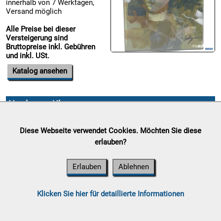
innerhalb von 7 Werktagen,
Versand möglich
Alle Preise bei dieser
Versteigerung sind
Bruttopreise inkl. Gebühren
und inkl. USt.
Katalog ansehen
Nordgreen Uhren
Auktionsende:
Dienstag, 18.
Diese Webseite verwendet Cookies. Möchten Sie diese
August 2026
Standort:
Gewerbepark 13,
erlauben?
8562 Mooskirchen
Abholung:
Ab 20.08.2026,
Erlauben
Ablehnen
innerhalb von 7 Werktagen,
Versand möglich
Klicken Sie hier für detaillierte Informationen
Alle Preise bei dieser
Versteigerung sind
Bruttopreise inkl. Gebühren