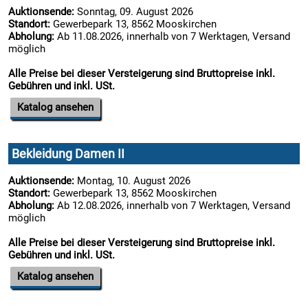
Auktionsende:
Sonntag, 09. August 2026
Standort:
Gewerbepark 13, 8562 Mooskirchen
Abholung:
Ab 11.08.2026, innerhalb von 7 Werktagen, Versand
€ 6,00
15.08:
möglich

Alle Preise bei dieser Versteigerung sind Bruttopreise inkl.
15.08:
Gebühren und inkl. USt.
Katalog ansehen
15.08:
€ 14,00
Bekleidung Damen II
16.08:
Auktionsende:
Montag, 10. August 2026
Standort:
Gewerbepark 13, 8562 Mooskirchen
Abholung:
Ab 12.08.2026, innerhalb von 7 Werktagen, Versand
16.08:
möglich
€ 10,00
Alle Preise bei dieser Versteigerung sind Bruttopreise inkl.
Gebühren und inkl. USt.
16.08:
Katalog ansehen