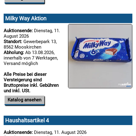
20.08:
Milky Way Aktion
20.08:
Auktionsende:
Dienstag, 11.
August 2026
Standort:
Gewerbepark 13,
20.08:
8562 Mooskirchen
Abholung:
Ab 13.08.2026,
innerhalb von 7 Werktagen,
Versand möglich

Alle Preise bei dieser
21.08:
Versteigerung sind
Bruttopreise inkl. Gebühren
und inkl. USt.

Katalog ansehen
21.08:
Haushaltsartikel 4

21.08:
Auktionsende:
Dienstag, 11. August 2026