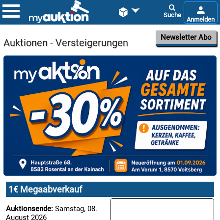


Newsletter Abo
Auktionen - Versteigerungen

08.08:
1€
Megaabverkauf

08.08:
1€ Megaabverkauf

08.08:
Auktionsende:
Samstag, 08.
August 2026