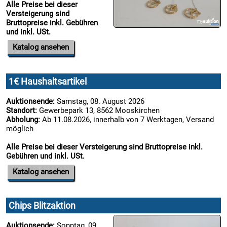
Alle Preise bei dieser
Versteigerung sind
10.08:
Bruttopreise inkl. Gebühren
und inkl. USt.
Katalog ansehen
10.08:
1€ Haushaltsartikel
10.08:
Auktionsende:
Samstag, 08. August 2026
Standort:
Gewerbepark 13, 8562 Mooskirchen
Abholung:
Ab 11.08.2026, innerhalb von 7 Werktagen, Versand
11.08:
möglich
Alle Preise bei dieser Versteigerung sind Bruttopreise inkl.
Gebühren und inkl. USt.
11.08:
Katalog ansehen

11.08:
Chips Blitzaktion
Chips
Aktion
Auktionsende:
Sonntag, 09.