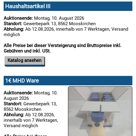
16.08:
Haushaltsartikel III
Auktionsende:
Montag, 10. August 2026
17.08:
Standort:
Gewerbepark 13, 8562 Mooskirchen
Abholung:
Ab 12.08.2026, innerhalb von 7 Werktagen, Versand
möglich
Alle Preise bei dieser Versteigerung sind Bruttopreise inkl.
17.08:
Gebühren und inkl. USt.
Katalog ansehen
17.08:
1€ MHD Ware
17.08:
Auktionsende:
Montag, 10.
August 2026
Standort:
Gewerbepark 13,
17.08:
8562 Mooskirchen
Abholung:
Ab 12.08.2026,
innerhalb von 7 Werktagen,
Versand möglich
17.08: