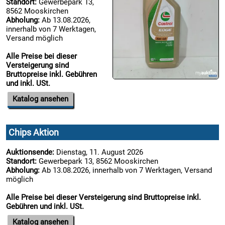
Standort:
Gewerbepark 13,
19.08:
8562 Mooskirchen
Abholung:
Ab 13.08.2026,
innerhalb von 7 Werktagen,
Versand möglich
19.08:
Alle Preise bei dieser
Versteigerung sind
Bruttopreise inkl. Gebühren
und inkl. USt.
19.08:
Katalog ansehen
19.08:
Chips Aktion
19.08:
Auktionsende:
Dienstag, 11. August 2026
Standort:
Gewerbepark 13, 8562 Mooskirchen
Abholung:
Ab 13.08.2026, innerhalb von 7 Werktagen, Versand
möglich

20.08:
Alle Preise bei dieser Versteigerung sind Bruttopreise inkl.
Gebühren und inkl. USt.
Katalog ansehen