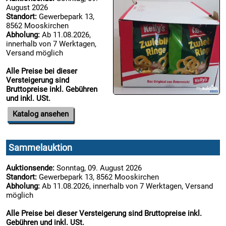
August 2026

Standort:
Gewerbepark 13,
11.08:
8562 Mooskirchen
Milky
Abholung:
Ab 11.08.2026,
Way
innerhalb von 7 Werktagen,
Aktion
Versand möglich
11.08:
Alle Preise bei dieser
Versteigerung sind
Bruttopreise inkl. Gebühren
und inkl. USt.
11.08:
Katalog ansehen
12.08:
Sammelauktion
12.08:
Auktionsende:
Sonntag, 09. August 2026
Standort:
Gewerbepark 13, 8562 Mooskirchen
Abholung:
Ab 11.08.2026, innerhalb von 7 Werktagen, Versand
12.08:
möglich
Alle Preise bei dieser Versteigerung sind Bruttopreise inkl.
Gebühren und inkl. USt.
12.08: