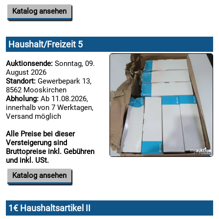
Katalog ansehen
12.08:
Haushalt/Freizeit 5
13.08:
Auktionsende:
Sonntag, 09.
August 2026

Standort:
Gewerbepark 13,
8562 Mooskirchen
13.08:
Abholung:
Ab 11.08.2026,
innerhalb von 7 Werktagen,
Versand möglich
€ 16,00
13.08:
Alle Preise bei dieser

Versteigerung sind
Bruttopreise inkl. Gebühren
14.08:
und inkl. USt.
Katalog ansehen
14.08:
€ 6,00

1€ Haushaltsartikel II
14.08: