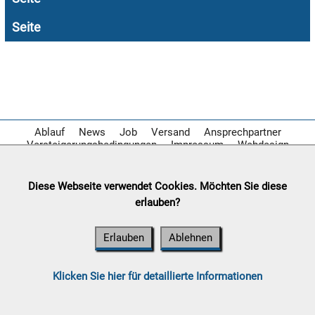
Seite

09.08:

10.08:
Ablauf
News
Job
Versand
Ansprechpartner
Versteigerungsbedingungen
Impressum
Webdesign

Diese Webseite verwendet Cookies. Möchten Sie diese
10.08:
erlauben?
Erlauben
Ablehnen

10.08:
Klicken Sie hier für detaillierte Informationen
