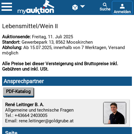


Lebensmittel/Wein II
Auktionsende:
Freitag, 11. Juli 2025
Standort:
Gewerbepark 13, 8562 Mooskirchen
Abholung:
Ab 15.07.2025, innerhalb von 7 Werktagen, Versand
möglich
Alle Preise bei dieser Versteigerung sind Bruttopreise inkl.
Gebühren und inkl. USt.

09.08:
Ansprechpartner
Chips
Blitzaktion
PDF-Katalog

09.08:
René Leitinger B. A.
Allgemeine und technische Fragen
Tel.: +43664 2403005

Email:
rene.leitinger
09.08:
Seite