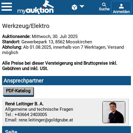


Werkzeug/Elektro
Auktionsende:
Mittwoch, 30. Juli 2025
Standort:
Gewerbepark 13, 8562 Mooskirchen
Abholung:
Ab 01.08.2025, innerhalb von 7 Werktagen, Versand
möglich
Alle Preise bei dieser Versteigerung sind Bruttopreise inkl.
Gebühren und inkl. USt.

06.08:
Ansprechpartner
PDF-Katalog

06.08:
René Leitinger B. A.
Allgemeine und technische Fragen
Tel.: +43664 2403005
Email:
rene.leitinger

06.08:
Seite