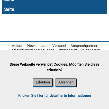
Seite

07.08:

07.08:
Ablauf
News
Job
Versand
Ansprechpartner
Versteigerungsbedingungen
Impressum
Webdesign

07.08:
Diese Webseite verwendet Cookies. Möchten Sie diese
erlauben?
08.08:
Erlauben
Ablehnen
1€
Megaabverkauf
08.08:
Klicken Sie hier für detaillierte Informationen
08.08: