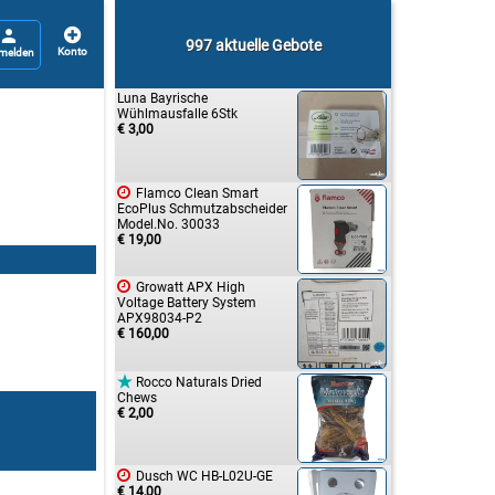


997 aktuelle Gebote
Luna Bayrische
Wühlmausfalle 6Stk
€ 3,00

Flamco Clean Smart
EcoPlus Schmutzabscheider
Model.No. 30033
€ 19,00

Growatt APX High
Voltage Battery System
APX98034-P2
€ 160,00

Rocco Naturals Dried
Chews
€ 2,00

Dusch WC HB-L02U-GE
€ 14,00