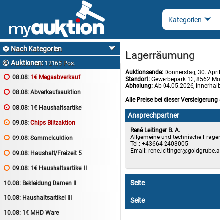
Nach Kategorien

Lagerräumung
Auktionen:

12165 Pos.
Auktionsende:
Donnerstag, 30. Apri

08.08:
1€ Megaabverkauf
Standort:
Gewerbepark 13, 8562 Mo
Abholung:
Ab 04.05.2026, innerhal

08.08:
Abverkaufsauktion
Alle Preise bei dieser Versteigerung 

08.08:
1€ Haushaltsartikel
Ansprechpartner

09.08:
Chips Blitzaktion
René Leitinger B. A.
Allgemeine und technische Frage

09.08:
Sammelauktion
Tel.: +43664 2403005
Email:
rene.leitinger

09.08:
Haushalt/Freizeit 5

09.08:
1€ Haushaltsartikel II
Seite
10.08:
Bekleidung Damen II
10.08:
Haushaltsartikel III
Seite
10.08:
1€ MHD Ware