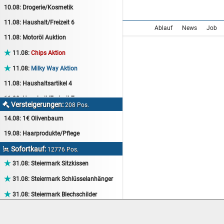
10.08:
Drogerie/Kosmetik
11.08:
Haushalt/Freizeit 6
Ablauf
News
Job
11.08:
Motoröl Auktion

11.08:
Chips Aktion

11.08:
Milky Way Aktion
11.08:
Haushaltsartikel 4
11.08:
Haushalt/Freizeit 7
Versteigerungen:

208 Pos.
12.08:
Sammelauktion
14.08:
1€ Olivenbaum
12.08:
Arbeitshandschuhe
19.08:
Haarprodukte/Pflege
12.08:
Pralinen Auktion
Sofortkauf:

12776 Pos.
12.08:
Haushalt/Freizeit

31.08:
Steiermark Sitzkissen
12.08:
Haushaltsartikel 5

31.08:
Steiermark Schlüsselanhänger
13.08:
1€ Totalabverkauf

31.08:
Steiermark Blechschilder
13.08:
Haushalt/Freizeit II

31.08:
Steiermark Tassen
13.08:
Haushaltsartikel 6