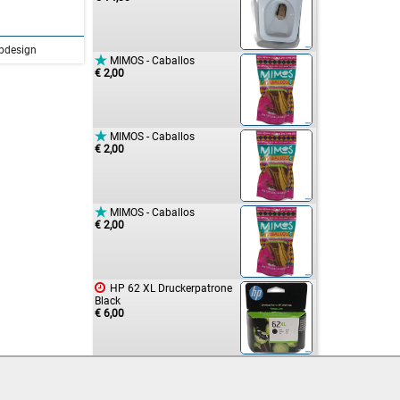
bdesign

MIMOS - Caballos
€ 2,00

MIMOS - Caballos
€ 2,00

MIMOS - Caballos
€ 2,00

HP 62 XL Druckerpatrone
Black
€ 6,00

HP 62 XL Druckerpatrone
Black
€ 5,00