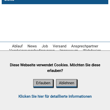

09.08:

10.08:
Ablauf
News
Job
Versand
Ansprechpartner
Versteigerungsbedingungen
Impressum
Webdesign

Diese Webseite verwendet Cookies. Möchten Sie diese
10.08:
erlauben?
Erlauben
Ablehnen

10.08:
Klicken Sie hier für detaillierte Informationen
