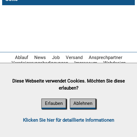
08.08:
1€
Megaabverkauf
08.08:
08.08:
Ablauf
News
Job
Versand
Ansprechpartner
Versteigerungsbedingungen
Impressum
Webdesign
09.08:
Diese Webseite verwendet Cookies. Möchten Sie diese
erlauben?
09.08:
Erlauben
Ablehnen
09.08:
Klicken Sie hier für detaillierte Informationen