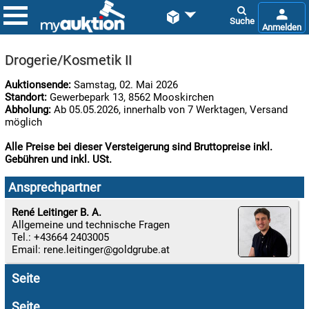


Drogerie/Kosmetik II
Auktionsende:
Samstag, 02. Mai 2026
Standort:
Gewerbepark 13, 8562 Mooskirchen
Abholung:
Ab 05.05.2026, innerhalb von 7 Werktagen, Versand
möglich
Alle Preise bei dieser Versteigerung sind Bruttopreise inkl.
Gebühren und inkl. USt.

07.08:
Ansprechpartner
René Leitinger B. A.
Allgemeine und technische Fragen

Tel.: +43664 2403005
07.08:
Email:
rene.leitinger
Seite

07.08:
Seite