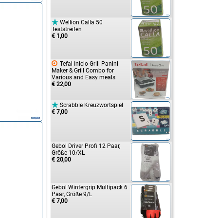

Wellion Calla 50
Teststreifen
€ 1,00

Tefal Inicio Grill Panini
Maker & Grill Combo for
Various and Easy meals
€ 22,00

Scrabble Kreuzwortspiel
€ 7,00
Gebol Driver Profi 12 Paar,
Größe 10/XL
€ 20,00
Gebol Wintergrip Multipack 6
Paar, Größe 9/L
€ 7,00