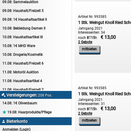
09.08:
Sammelauktion
09.08:
Haushalt/Freizeit 5
Artikel Nr. 993585
09.08:
1€ Haushaltsartikel II
1 Stk. Weingut Knoll Ried Sch
Jahrgang 2021
10.08:
Bekleidung Damen II
Interessenten: 34
€ 13,00
10.08:
Haushaltsartikel III
noch
8
T
15
h
2 Gebote
10.08:
1€ MHD Ware
mitbieten
10.08:
Drogerie/Kosmetik
11.08:
Haushalt/Freizeit 6
11.08:
Motoröl Auktion
11.08:
Haushaltsartikel 4
Artikel Nr. 993585
11.08:
Haushalt/Freizeit 7
1 Stk. Weingut Knoll Ried Sch
Versteigerungen:

208 Pos.
12.08:
Sammelauktion
Jahrgang 2021
14.08:
1€ Olivenbaum
Interessenten: 31
12.08:
Arbeitshandschuhe
€ 13,00
noch
8
T
15
h

19.08:
Haarprodukte/Pflege
2 Gebote
12.08:
Pralinen Auktion
mitbieten
Bieterkonto

12.08:
Haushalt/Freizeit
Anmelden (Login)