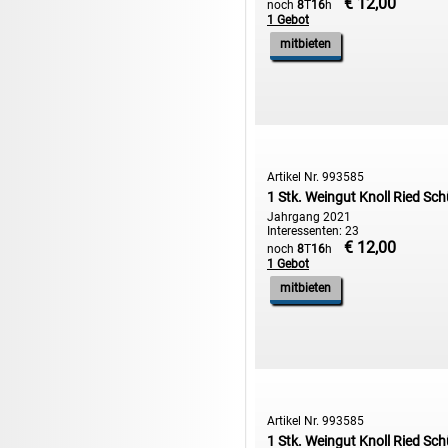
€ 12,00
noch
8
T
16
h
1 Gebot

19.08:
Gisela Unterwäsche
mitbieten

19.08:
Reifen Abverkauf

19.08:
Rapid Wien Trikots

19.08:
Makita Auktion

19.08:
Abverkaufsauktion
Artikel Nr. 993585

19.08:
Haushaltsartikel III
1 Stk. Weingut Knoll Ried Sch

20.08:
1€ Totalabverkauf
Jahrgang 2021
Interessenten: 23

€ 12,00
20.08:
Haushaltsartikel 4
noch
8
T
16
h
1 Gebot

20.08:
1€ Totalabverkauf II
mitbieten
Artikel Nr. 993585
1 Stk. Weingut Knoll Ried Sch