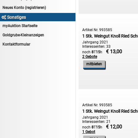
12.08:
Haushaltsartikel 5
Neues Konto (registrieren)
13.08:
1€ Totalabverkauf
Sonstiges

13.08:
Haushalt/Freizeit II
myAuktion Startseite
Artikel Nr. 993585
13.08:
Haushaltsartikel 6
Goldgrube-Kleinanzeigen
1 Stk. Weingut Knoll Ried Sch
14.08:
Tiernahrung/Zubehör
Jahrgang 2021
Kontaktformular
Interessenten: 33
14.08:
1€ Totalabverkauf
€ 13,00
noch
8
T
15
h
2 Gebote
14.08:
Haushaltsartikel 7
mitbieten
15.08:
Lebensmittel/Wein
15.08:
Drogerie/Kosmetik
15.08:
Haushaltsartikel 8
16.08:
Haushalt/Freizeit III
16.08:
Atelier Imperial Schmuck
Artikel Nr. 993585
1 Stk. Weingut Knoll Ried Sch
16.08:
Haushaltsartikel
Jahrgang 2021
Interessenten: 21
16.08:
Haushaltsartikel II
€ 12,00
noch
8
T
15
h
1 Gebot
17.08:
New One Schmuck