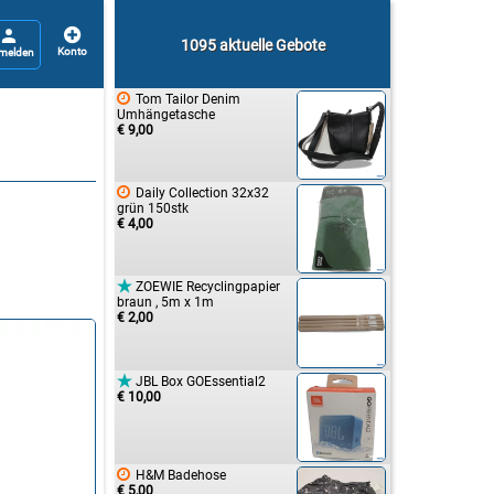


1095 aktuelle Gebote

Tom Tailor Denim
Umhängetasche
€ 9,00

Daily Collection 32x32
grün 150stk
€ 4,00

ZOEWIE Recyclingpapier
braun , 5m x 1m
€ 2,00

JBL Box GOEssential2
€ 10,00

H&M Badehose
€ 5,00