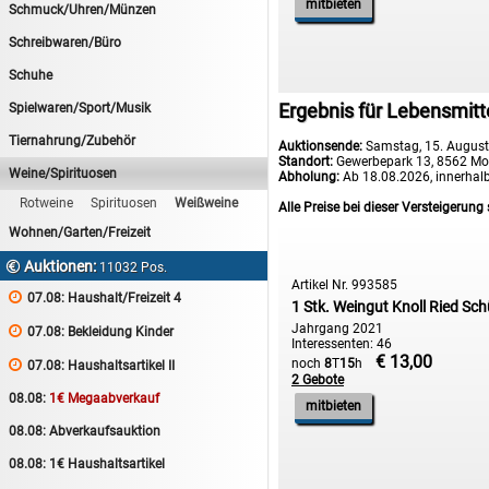
mitbieten
Schmuck/Uhren/Münzen
Schreibwaren/Büro
Schuhe
Ergebnis für Lebensmitt
Spielwaren/Sport/Musik
Tiernahrung/Zubehör
Auktionsende:
Samstag, 15. Augus
Standort:
Gewerbepark 13, 8562 Mo
Weine/Spirituosen
Abholung:
Ab 18.08.2026, innerhal
Rotweine
Spirituosen
Weißweine
Alle Preise bei dieser Versteigerung 
Wohnen/Garten/Freizeit
Auktionen:

11032 Pos.
Artikel Nr. 993585

07.08:
Haushalt/Freizeit 4
1 Stk. Weingut Knoll Ried Sch
Jahrgang 2021

07.08:
Bekleidung Kinder
Interessenten: 46
€ 13,00
noch
8
T
15
h

07.08:
Haushaltsartikel II
2 Gebote
08.08:
1€ Megaabverkauf
mitbieten
08.08:
Abverkaufsauktion
08.08:
1€ Haushaltsartikel