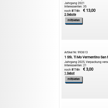
Jahrgang 2021
Interessenten: 35
€ 13,00
noch
8
T
16
h
2 Gebote
mitbieten
Artikel Nr. 993613
1 Stk. Ti Mo Vermentino Sa
Jahrgang 2025, Verpackung ver
Interessenten: 21
€ 3,00
noch
8
T
16
h
1 Gebot
mitbieten