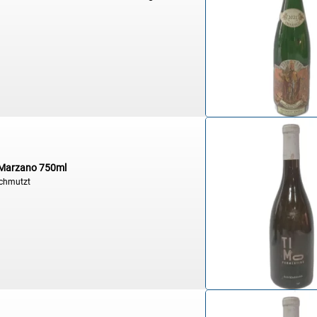
n Marzano 750ml
schmutzt