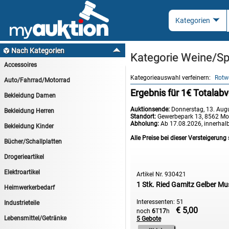
Nach Kategorien

Kategorie Weine/Sp
Accessoires
Rotw
Auto/Fahrrad/Motorrad
Ergebnis für 1€ Totalab
Bekleidung Damen
Auktionsende:
Donnerstag, 13. Aug
Bekleidung Herren
Standort:
Gewerbepark 13, 8562 Mo
Abholung:
Ab 17.08.2026, innerhal
Bekleidung Kinder
Alle Preise bei dieser Versteigerung 
Bücher/Schallplatten
Drogerieartikel
Elektroartikel
Artikel Nr. 930421
1 Stk. Ried Gamitz Gelber Mus
Heimwerkerbedarf
Interessenten: 51
Industrieteile
€ 5,00
noch
6
T
17
h
Lebensmittel/Getränke
5 Gebote