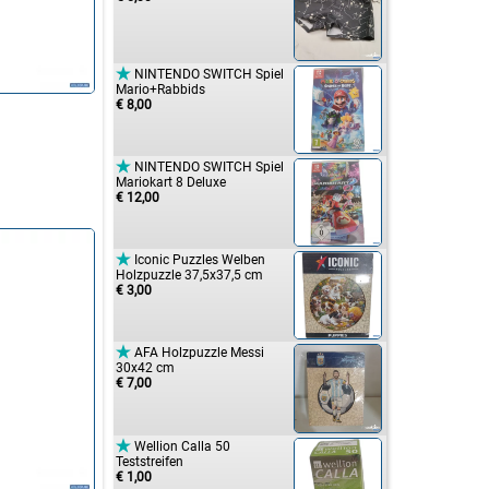

NINTENDO SWITCH Spiel
Mario+Rabbids
€ 8,00

NINTENDO SWITCH Spiel
Mariokart 8 Deluxe
€ 12,00

Iconic Puzzles Welben
Holzpuzzle 37,5x37,5 cm
€ 3,00

AFA Holzpuzzle Messi
30x42 cm
€ 7,00

Wellion Calla 50
Teststreifen
€ 1,00