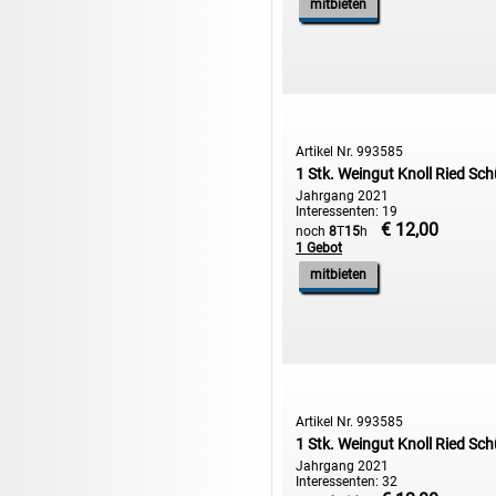
mitbieten
17.08:
1€ Totalabverkauf
17.08:
Moon Nagellack
17.08:
Abverkaufsauktion
17.08:
Batterien Auktion
17.08:
Brillen/Sonnenbrillen
Artikel Nr. 993585
1 Stk. Weingut Knoll Ried Sch
18.08:
Victoria Schmuck
Jahrgang 2021
Interessenten: 19
18.08:
Juan Carlos Callejas Garzon
€ 12,00
Leinwand Bilder
noch
8
T
15
h
1 Gebot
18.08:
Nordgreen Uhren
mitbieten
18.08:
Alavya Home Kinderzubehör
18.08:
Brillen Auktion
18.08:
Oval Vodka
18.08:
Etnia Eyewear Brillen
Artikel Nr. 993585
18.08:
Equest Pferdezubehör
1 Stk. Weingut Knoll Ried Sch
18.08:
Haushalt/Freizeit 4
Jahrgang 2021
Interessenten: 32
18.08:
Bilder Auktion