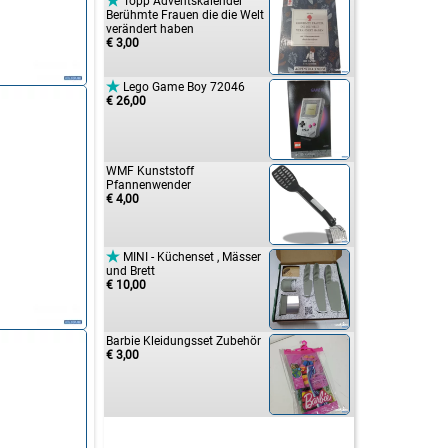

Topp Adventskalender
Berühmte Frauen die die Welt
verändert haben
€ 3,00

Lego Game Boy 72046
€ 26,00
WMF Kunststoff
Pfannenwender
€ 4,00

MINI - Küchenset , Mässer
und Brett
€ 10,00
Barbie Kleidungsset Zubehör
€ 3,00