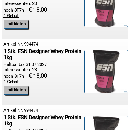
Interessenten: 20
€ 18,00
11.08:
noch
8
T
7
h
1 Gebot
mitbieten
12.08:
€ 3,00

Artikel Nr. 994474
12.08:
1 Stk. ESN Designer Whey Protein
1kg
12.08:
Haltbar bis 31.07.2027
Interessenten: 23
€ 18,00
noch
8
T
7
h
12.08:
1 Gebot
mitbieten
€ 3,00
12.08:

Artikel Nr. 994474
13.08:
1 Stk. ESN Designer Whey Protein
1kg