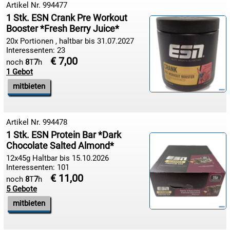
Artikel Nr. 994477
1 Stk. ESN Crank Pre Workout
Booster *Fresh Berry Juice*
18.08:
20x Portionen , haltbar bis 31.07.2027
Interessenten: 23
€ 7,00
noch
8
T
7
h
1 Gebot
18.08:
mitbieten
18.08:
Artikel Nr. 994478
1 Stk. ESN Protein Bar *Dark
Chocolate Salted Almond*
18.08:
12x45g Haltbar bis 15.10.2026
Interessenten: 101
€ 11,00
noch
8
T
7
h
5 Gebote
18.08:
mitbieten