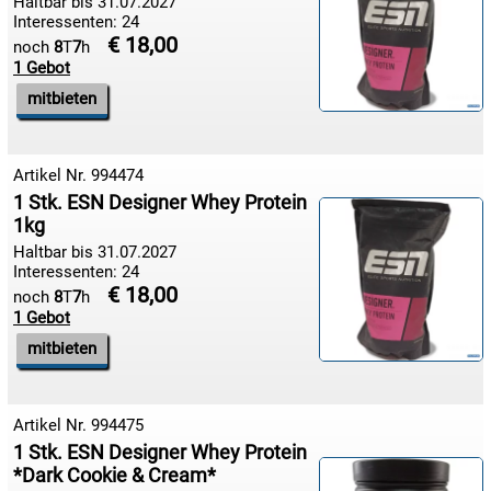
Haltbar bis 31.07.2027
Interessenten: 24
13.08:
€ 18,00
noch
8
T
7
h
€ 2,00
1 Gebot

mitbieten
13.08:
Artikel Nr. 994474
14.08:
1 Stk. ESN Designer Whey Protein
1kg
14.08:
Haltbar bis 31.07.2027
€ 2,00
Interessenten: 24

€ 18,00
noch
8
T
7
h
14.08:
1 Gebot
mitbieten
15.08:
Artikel Nr. 994475
15.08:
1 Stk. ESN Designer Whey Protein
€ 2,00
*Dark Cookie & Cream*