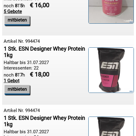
1€
€ 16,00
noch
8
T
5
h
Megaabverkauf
5 Gebote

mitbieten
08.08:

Artikel Nr. 994474
08.08:
1 Stk. ESN Designer Whey Protein
1kg
Haltbar bis 31.07.2027
09.08:
Interessenten: 22
€ 18,00
noch
8
T
7
h
09.08:
1 Gebot
mitbieten
09.08:
Artikel Nr. 994474
1 Stk. ESN Designer Whey Protein
1kg
10.08:
Haltbar bis 31.07.2027