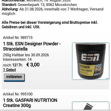
Auktionsende:
Mittwoch, 19. August 2026
Standort:
Gewerbepark 13, 8562 Mooskirchen
Abholung:
Ab 21.08.2026, innerhalb von 7 Werktagen, Versand
möglich
Alle Preise bei dieser Versteigerung sind Bruttopreise inkl.
Gebühren und inkl. USt.
Artikel Nr. 989715
1 Stk. ESN Designer Powder -
Stracciatella
250g Haltbar bis 30.09.2026
Interessenten: 14
€ 3,00
noch
12
T
7
h
1 Gebot
mitbieten
Artikel Nr. 995100
1 Stk. GASPARI NUTRITION
Creatine 300g