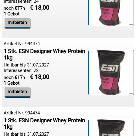
Interessenten: 24
€ 18,00
noch
8
T
7
h
1 Gebot
10.08:
mitbieten
10.08:
Artikel Nr. 994474
1 Stk. ESN Designer Whey Protein
1kg
Haltbar bis 31.07.2027
10.08:
Interessenten: 22
€ 18,00
noch
8
T
7
h
11.08:
1 Gebot
mitbieten
11.08:
Artikel Nr. 994474
1 Stk. ESN Designer Whey Protein
11.08:

1kg
Haltbar bis 31.07.2027