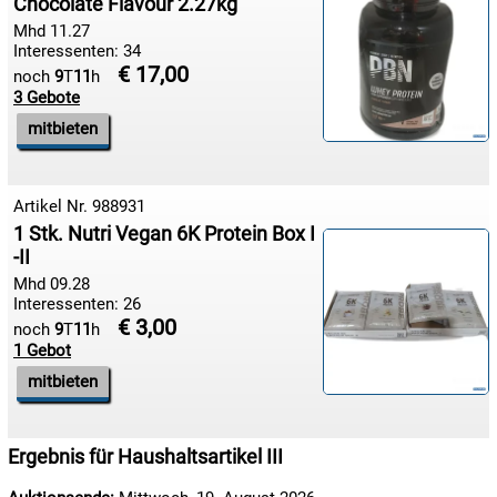
Chocolate Flavour 2.27kg
Mhd 11.27
Interessenten: 34
€ 17,00
noch
9
T
11
h
3 Gebote
mitbieten
Artikel Nr. 988931
1 Stk. Nutri Vegan 6K Protein Box I
-II
Mhd 09.28
Interessenten: 26
€ 3,00
noch
9
T
11
h
1 Gebot
mitbieten
Ergebnis für Haushaltsartikel III