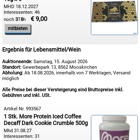
MHD 18.12.2027
Interessenten: 46
€ 9,00
noch
3
T
8
h
mitbieten
Getränke
Kaffee/Tee
Ergebnis für Lebensmittel/Wein
Lebensmittel
Auktionsende:
Samstag, 15. August 2026
Nahrungsergänzung
Standort:
Gewerbepark 13, 8562 Mooskirchen
Abholung:
Ab 18.08.2026, innerhalb von 7 Werktagen, Versand
Süßigkeiten
möglich
Alle Preise bei dieser Versteigerung sind Bruttopreise inkl.
Gebühren und inkl. USt.
Artikel Nr. 993567
1 Stk. More Protein Iced Coffee
Decaff Dark Cookie Crumble 500g
Mhd 31.08.27
Interessenten: 31