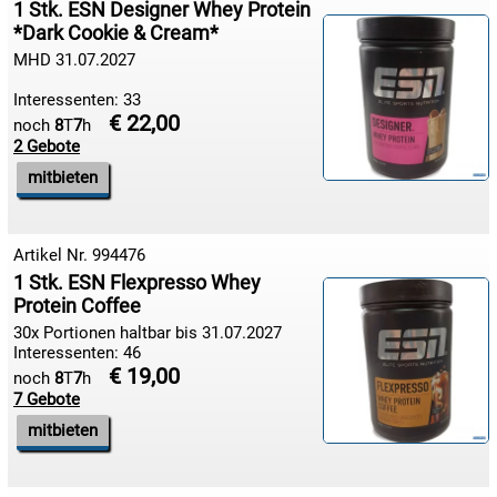
17.08:
1 Stk. ESN Designer Whey Protein
*Dark Cookie & Cream*
MHD 31.07.2027
17.08:
Interessenten: 33
€ 22,00
noch
8
T
7
h
2 Gebote
17.08:
mitbieten
17.08:
Artikel Nr. 994476
1 Stk. ESN Flexpresso Whey
17.08:
Protein Coffee
30x Portionen haltbar bis 31.07.2027
18.08:
Interessenten: 46
€ 19,00
noch
8
T
7
h
7 Gebote
18.08:
mitbieten