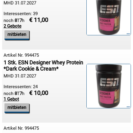
MHD 31.07.2027
15.08:
Interessenten: 39
€ 11,00
noch
8
T
7
h
16.08:
2 Gebote
mitbieten
16.08:
Artikel Nr. 994475
1 Stk. ESN Designer Whey Protein
*Dark Cookie & Cream*
16.08:
MHD 31.07.2027
16.08:
Interessenten: 24
€ 10,00
noch
8
T
7
h
1 Gebot
17.08:
mitbieten
Artikel Nr. 994475