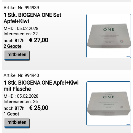
19.08:
Artikel Nr. 994939
1 Stk. BIOGENA ONE Set
Apfel+Kiwi
19.08:
MHD.: 05.02.2028
Interessenten: 32
19.08:
€ 27,00
noch
8
T
7
h
2 Gebote
mitbieten

20.08:
Artikel Nr. 994940
1 Stk. BIOGENA ONE Apfel+Kiwi

mit Flasche
20.08:
MHD.: 05.02.2028
Interessenten: 26
€ 25,00
noch
8
T
7
h

1 Gebot
20.08:
mitbieten