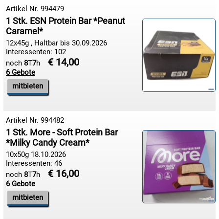
18.08:
Artikel Nr. 994479
1 Stk. ESN Protein Bar *Peanut
Caramel*
18.08:
12x45g , Haltbar bis 30.09.2026
Interessenten: 102
€ 14,00
noch
8
T
7
h
6 Gebote
18.08:
mitbieten
19.08:
Artikel Nr. 994482
1 Stk. More - Soft Protein Bar
*Milky Candy Cream*
19.08:
10x50g 18.10.2026
Interessenten: 46
€ 16,00
noch
8
T
7
h
19.08:
6 Gebote
mitbieten