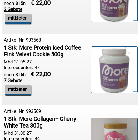
€ 22,00
noch
8
T
5
h
2 Gebote
mitbieten
Artikel Nr. 993568
1 Stk. More Protein Iced Coffee

07.08:
Pink Velvet Cookie 500g
Mhd 31.05.27
Interessenten: 47
€ 22,00
noch
8
T
5
h

07.08:
7 Gebote
mitbieten

07.08:
Artikel Nr. 993569
1 Stk. More Collagen+ Cherry
White Tea 300g

Mhd 31.08.27
08.08:
Interessenten: 44