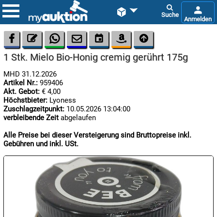









1 Stk. Mielo Bio-Honig cremig gerührt 175g
MHD 31.12.2026
Artikel Nr.:
959406
Akt. Gebot:
€ 4,00
Höchstbieter:
Lyoness
Zuschlagzeitpunkt:
10.05.2026 13:04:00
verbleibende Zeit
abgelaufen

07.08:
Alle Preise bei dieser Versteigerung sind Bruttopreise inkl.
Gebühren und inkl. USt.

07.08:

07.08: