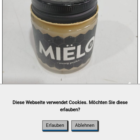
10.08:
10.08:
10.08:
10.08:
11.08:
Lieferung:
Abholung, Versand durch
post.at

Diese Webseite verwendet Cookies. Möchten Sie diese
(⛟ Versandkostenübersicht)
erlauben?
Zahlung:
Vorabüberweisung, Barzahlung, Bankomat, Kreditkarte
11.08:
(vor Ort)
Erlauben
Ablehnen