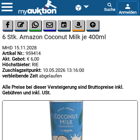









6 Stk. Amazon Coconut Milk je 400ml
MHD 15.11.2028
Artikel Nr.:
959414
Akt. Gebot:
€ 6,00
Höchstbieter:
RIE
Zuschlagzeitpunkt:
10.05.2026 13:16:00
verbleibende Zeit
abgelaufen

10.08:
Alle Preise bei dieser Versteigerung sind Bruttopreise inkl.
Gebühren und inkl. USt.

10.08:
