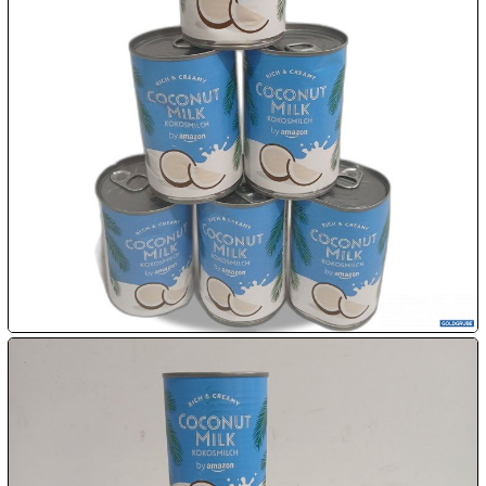
10.08:

10.08:

11.08:

11.08:

11.08:
Chips
Aktion

11.08: