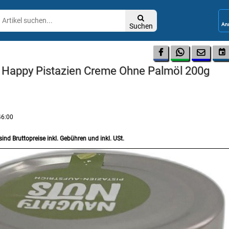

Suchen




s Happy Pistazien Creme Ohne Palmöl 200g
46:00
sind Bruttopreise inkl. Gebühren und inkl. USt.