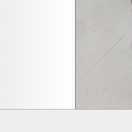
17.08:
Brillen/Sonnenbrillen
18.08:
Victoria Schmuck
18.08:
Juan Carlos Callejas Garzon
Leinwand Bilder
18.08:
Nordgreen Uhren
18.08:
Alavya Home Kinderzubehör
18.08:
Brillen Auktion
18.08:
Oval Vodka
18.08:
Etnia Eyewear Brillen
18.08:
Equest Pferdezubehör
18.08:
Haushalt/Freizeit 4
18.08:
Bilder Auktion
19.08:
Gisela Unterwäsche
19.08:
Reifen Abverkauf
19.08:
Rapid Wien Trikots
Lieferung:
Abholung, Versand durc
Zahlung:
Vorabüberweisung, Barzahl