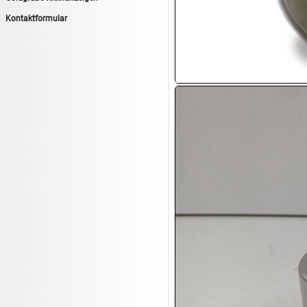
14.08:
Tiernahrung/Zubehör
Kontaktformular
14.08:
1€ Totalabverkauf
14.08:
Haushaltsartikel 7
15.08:
Lebensmittel/Wein
15.08:
Drogerie/Kosmetik
15.08:
Haushaltsartikel 8
16.08:
Haushalt/Freizeit III
16.08:
Atelier Imperial Schmuck
16.08:
Haushaltsartikel
16.08:
Haushaltsartikel II
17.08:
New One Schmuck
17.08:
1€ Totalabverkauf
17.08:
Moon Nagellack
17.08:
Abverkaufsauktion
17.08:
Batterien Auktion