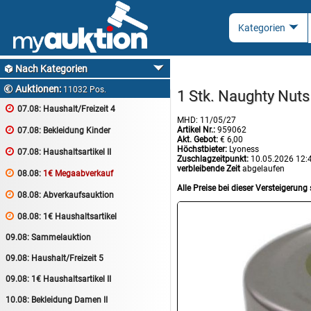
Nach Kategorien

Auktionen:

11032 Pos.
1 Stk. Naughty Nut

07.08:
Haushalt/Freizeit 4
MHD: 11/05/27
Artikel Nr.:
959062

07.08:
Bekleidung Kinder
Akt. Gebot:
€ 6,00
Höchstbieter:
Lyoness

07.08:
Haushaltsartikel II
Zuschlagzeitpunkt:
10.05.2026 12:
verbleibende Zeit
abgelaufen

08.08:
1€ Megaabverkauf
Alle Preise bei dieser Versteigerung 

08.08:
Abverkaufsauktion

08.08:
1€ Haushaltsartikel
09.08:
Sammelauktion
09.08:
Haushalt/Freizeit 5
09.08:
1€ Haushaltsartikel II
10.08:
Bekleidung Damen II