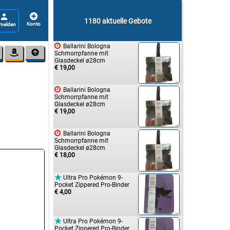


1180 aktuelle Gebote

Ballarini Bologna


Schmorrpfanne mit
Glasdeckel ø28cm
€ 19,00

Ballarini Bologna
Schmorrpfanne mit
Glasdeckel ø28cm
€ 19,00

Ballarini Bologna
Schmorrpfanne mit
Glasdeckel ø28cm
€ 18,00

Ultra Pro Pokémon 9-
Pocket Zippered Pro-Binder
€ 4,00

Ultra Pro Pokémon 9-
Pocket Zippered Pro-Binder