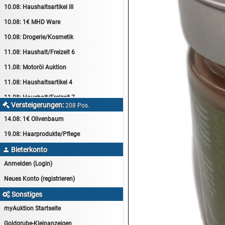
10.08:
Haushaltsartikel III
10.08:
1€ MHD Ware
10.08:
Drogerie/Kosmetik
11.08:
Haushalt/Freizeit 6
11.08:
Motoröl Auktion
11.08:
Haushaltsartikel 4
11.08:
Haushalt/Freizeit 7
Versteigerungen:

208 Pos.
12.08:
Sammelauktion
14.08:
1€ Olivenbaum
12.08:
Arbeitshandschuhe
19.08:
Haarprodukte/Pflege
12.08:
Pralinen Auktion
Bieterkonto

12.08:
Haushalt/Freizeit
Anmelden (Login)
12.08:
Haushaltsartikel 5
Neues Konto (registrieren)
13.08:
1€ Totalabverkauf
Sonstiges

13.08:
Haushalt/Freizeit II
myAuktion Startseite
13.08:
Haushaltsartikel 6
Goldgrube-Kleinanzeigen