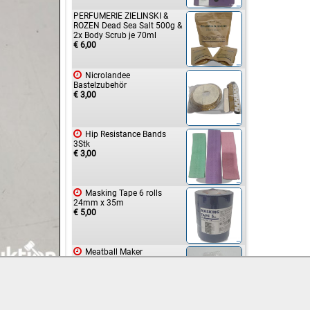
PERFUMERIE ZIELINSKI &
ROZEN Dead Sea Salt 500g &
2x Body Scrub je 70ml
€ 6,00

Nicrolandee
Bastelzubehör
€ 3,00

Hip Resistance Bands
3Stk
€ 3,00

Masking Tape 6 rolls
24mm x 35m
€ 5,00

Meatball Maker
€ 2,00