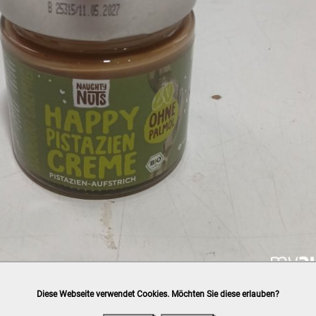
Diese Webseite verwendet Cookies. Möchten Sie diese erlauben?
h
post.at
(⛟ Versandkostenübersicht)

ung, Bankomat, Kreditkarte (vor Ort)