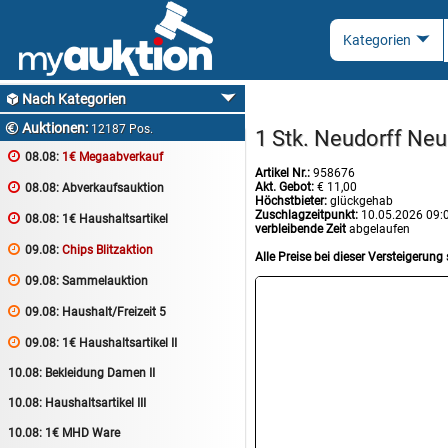
Nach Kategorien

Auktionen:

12187 Pos.
1 Stk. Neudorff Neu

08.08:
1€ Megaabverkauf
Artikel Nr.:
958676
Akt. Gebot:
€ 11,00

08.08:
Abverkaufsauktion
Höchstbieter:
glückgehab
Zuschlagzeitpunkt:
10.05.2026 09:

08.08:
1€ Haushaltsartikel
verbleibende Zeit
abgelaufen

09.08:
Chips Blitzaktion
Alle Preise bei dieser Versteigerung 

09.08:
Sammelauktion

09.08:
Haushalt/Freizeit 5

09.08:
1€ Haushaltsartikel II
10.08:
Bekleidung Damen II
10.08:
Haushaltsartikel III
10.08:
1€ MHD Ware