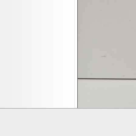
17.08:
Brillen/Sonnenbrillen
18.08:
Victoria Schmuck
18.08:
Juan Carlos Callejas Garzon
Leinwand Bilder
18.08:
Nordgreen Uhren
18.08:
Alavya Home Kinderzubehör
18.08:
Brillen Auktion
18.08:
Oval Vodka
18.08:
Etnia Eyewear Brillen
18.08:
Equest Pferdezubehör
18.08:
Haushalt/Freizeit 4
18.08:
Bilder Auktion
19.08:
Gisela Unterwäsche
19.08:
Reifen Abverkauf
Lieferung:
Abholung, Versand durc
19.08:
Rapid Wien Trikots
Zahlung:
Vorabüberweisung, Barzahl