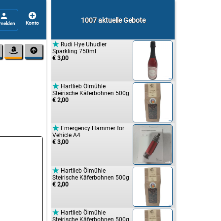


1007 aktuelle Gebote

Rudi Hye Uhudler


Sparkling 750ml
€ 3,00

Hartlieb Ölmühle
Steirische Käferbohnen 500g
€ 2,00

Emergency Hammer for
Vehicle A4
€ 3,00

Hartlieb Ölmühle
Steirische Käferbohnen 500g
€ 2,00

Hartlieb Ölmühle
Steirische Käferbohnen 500g