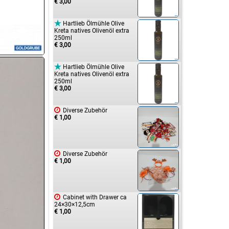
€ 3,00

Hartlieb Ölmühle Olive
Kreta natives Olivenöl extra
250ml
€ 3,00

Hartlieb Ölmühle Olive
Kreta natives Olivenöl extra
250ml
€ 3,00

Diverse Zubehör
€ 1,00

Diverse Zubehör
€ 1,00

Cabinet with Drawer ca
24×30×12,5cm
€ 1,00