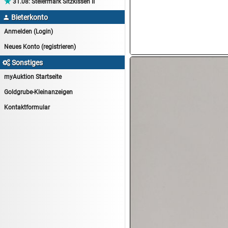

31.08:
Steiermark Sitzkissen II
14.08:
Tiernahrung/Zubehör
Bieterkonto

14.08:
1€ Totalabverkauf
Anmelden (Login)
14.08:
Haushaltsartikel 7
Neues Konto (registrieren)
15.08:
Lebensmittel/Wein
Sonstiges

15.08:
Drogerie/Kosmetik
myAuktion Startseite
15.08:
Haushaltsartikel 8
Goldgrube-Kleinanzeigen
16.08:
Haushalt/Freizeit III
Kontaktformular
16.08:
Atelier Imperial Schmuck
16.08:
Haushaltsartikel
16.08:
Haushaltsartikel II
17.08:
New One Schmuck
17.08:
1€ Totalabverkauf
17.08:
Moon Nagellack
17.08:
Abverkaufsauktion
17.08:
Batterien Auktion