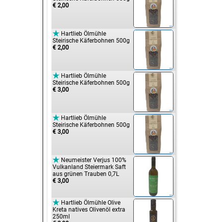
€ 2,00

Hartlieb Ölmühle
Steirische Käferbohnen 500g
€ 2,00

Hartlieb Ölmühle
Steirische Käferbohnen 500g
€ 3,00

Hartlieb Ölmühle
Steirische Käferbohnen 500g
€ 3,00

Neumeister Verjus 100%
Vulkanland Steiermark Saft
aus grünen Trauben 0,7L
€ 3,00

Hartlieb Ölmühle Olive
Kreta natives Olivenöl extra
250ml