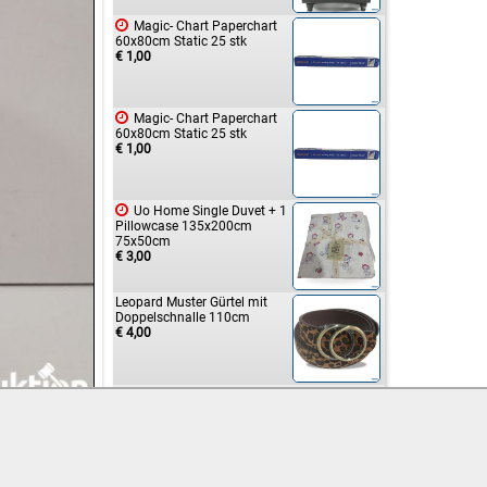

Magic- Chart Paperchart
60x80cm Static 25 stk
€ 1,00

Magic- Chart Paperchart
60x80cm Static 25 stk
€ 1,00

Uo Home Single Duvet + 1
Pillowcase 135x200cm
75x50cm
€ 3,00
Leopard Muster Gürtel mit
Doppelschnalle 110cm
€ 4,00

Hartgummimatte 1,5cm
Stärke, ca 122cm breit, ca
183cm lang
€ 14,00