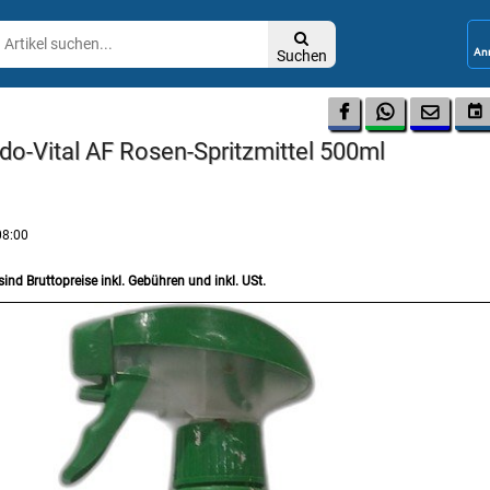

Suchen




do-Vital AF Rosen-Spritzmittel 500ml
08:00
sind Bruttopreise inkl. Gebühren und inkl. USt.