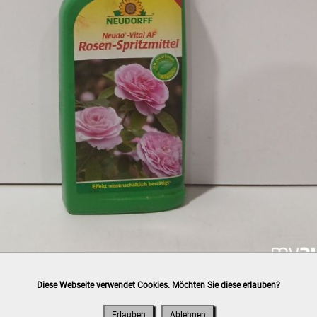
Diese Webseite verwendet Cookies. Möchten Sie diese erlauben?
h
post.at
(⛟ Versandkostenübersicht)

ung, Bankomat, Kreditkarte (vor Ort)
Erlauben
Ablehnen