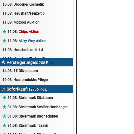
10.08:
Drogerie/Kosmetik
11.08:
Haushalt/Freizeit 6
11.08:
Motoröl Auktion

11.08:
Chips Aktion

11.08:
Milky Way Aktion
11.08:
Haushaltsartikel 4
11.08:
Haushalt/Freizeit 7
Versteigerungen:

208 Pos.
12.08:
Sammelauktion
14.08:
1€ Olivenbaum
12.08:
Arbeitshandschuhe
19.08:
Haarprodukte/Pflege
12.08:
Pralinen Auktion
Sofortkauf:

12776 Pos.
12.08:
Haushalt/Freizeit

31.08:
Steiermark Sitzkissen
12.08:
Haushaltsartikel 5

31.08:
Steiermark Schlüsselanhänger
13.08:
1€ Totalabverkauf

31.08:
Steiermark Blechschilder
13.08:
Haushalt/Freizeit II

31.08:
Steiermark Tassen
13.08:
Haushaltsartikel 6