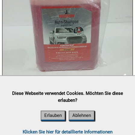
10.08:
10.08:
10.08:
11.08:
Lieferung:
Abholung, Versand durch
post.at

Diese Webseite verwendet Cookies. Möchten Sie diese
11.08:
(⛟ Versandkostenübersicht)
erlauben?
Zahlung:
Vorabüberweisung, Barzahlung, Bankomat, Kreditkarte
(vor Ort)

Erlauben
Ablehnen
11.08:
Chips
Aktion
Klicken Sie hier für detaillierte Informationen