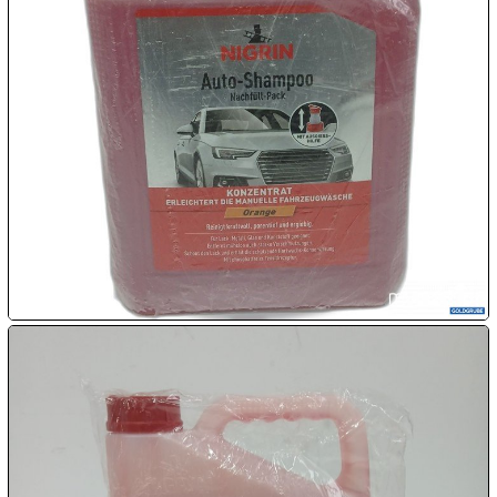

09.08:
Chips
Blitzaktion

09.08:

09.08:

09.08:
10.08: