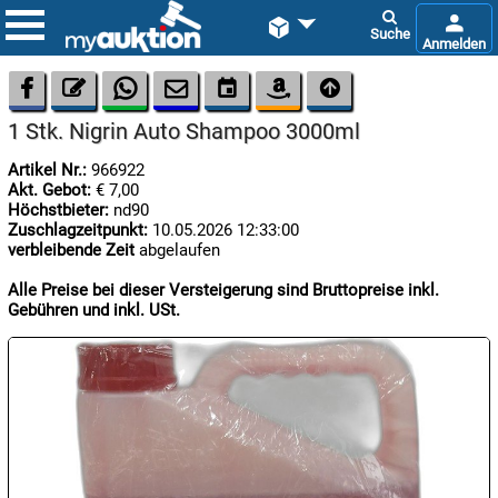









1 Stk. Nigrin Auto Shampoo 3000ml
Artikel Nr.:
966922
Akt. Gebot:
€ 7,00
Höchstbieter:
nd90
Zuschlagzeitpunkt:
10.05.2026 12:33:00
verbleibende Zeit
abgelaufen

08.08:
Alle Preise bei dieser Versteigerung sind Bruttopreise inkl.
1€
Gebühren und inkl. USt.
Megaabverkauf

08.08:

08.08: