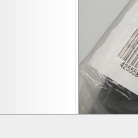
18.08:
Victoria Schmuck
18.08:
Juan Carlos Callejas Garzon
Leinwand Bilder
18.08:
Nordgreen Uhren
18.08:
Alavya Home Kinderzubehör
18.08:
Brillen Auktion
18.08:
Oval Vodka
18.08:
Etnia Eyewear Brillen
18.08:
Equest Pferdezubehör
18.08:
Haushalt/Freizeit 4
18.08:
Bilder Auktion
19.08:
Gisela Unterwäsche
19.08:
Reifen Abverkauf
19.08:
Rapid Wien Trikots
19.08:
Makita Auktion
Lieferung:
Abholung, Versand durc
Zahlung:
Vorabüberweisung, Barzahl