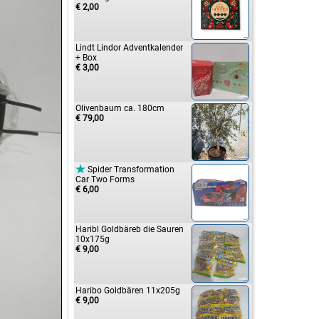
€ 2,00
Lindt Lindor Adventkalender
+ Box
€ 3,00
Olivenbaum ca. 180cm
€ 79,00

Spider Transformation
Car Two Forms
€ 6,00
Haribl Goldbäreb die Sauren
10x175g
€ 9,00
Haribo Goldbären 11x205g
€ 9,00