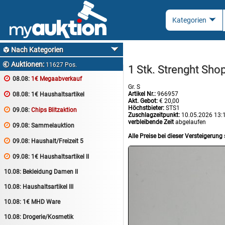
Nach Kategorien

Auktionen:

11627 Pos.
1 Stk. Strenght Sh

08.08:
1€ Megaabverkauf
Gr. S
Artikel Nr.:
966957

08.08:
1€ Haushaltsartikel
Akt. Gebot:
€ 20,00
Höchstbieter:
STS1

09.08:
Chips Blitzaktion
Zuschlagzeitpunkt:
10.05.2026 13:
verbleibende Zeit
abgelaufen

09.08:
Sammelauktion
Alle Preise bei dieser Versteigerung 

09.08:
Haushalt/Freizeit 5

09.08:
1€ Haushaltsartikel II
10.08:
Bekleidung Damen II
10.08:
Haushaltsartikel III
10.08:
1€ MHD Ware
10.08:
Drogerie/Kosmetik