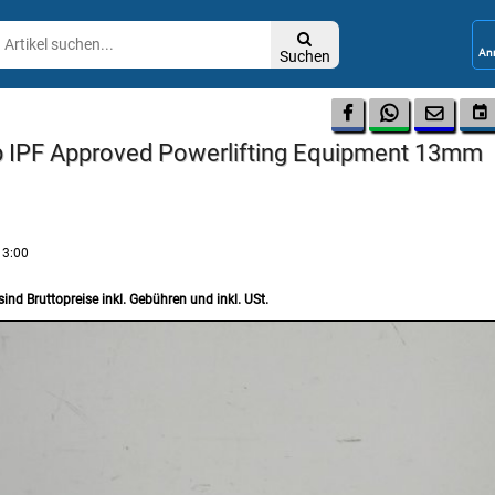

Suchen




op IPF Approved Powerlifting Equipment 13mm
13:00
sind Bruttopreise inkl. Gebühren und inkl. USt.