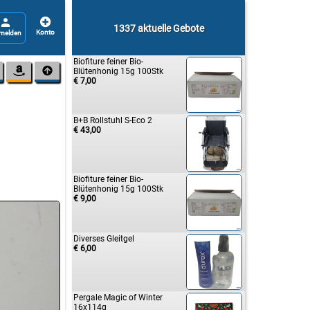


1337 aktuelle Gebote
Biofiture feiner Bio-


Blütenhonig 15g 100Stk
€ 7,00
B+B Rollstuhl S-Eco 2
€ 43,00
Biofiture feiner Bio-
Blütenhonig 15g 100Stk
€ 9,00
Diverses Gleitgel
€ 6,00
Pergale Magic of Winter
16x114g