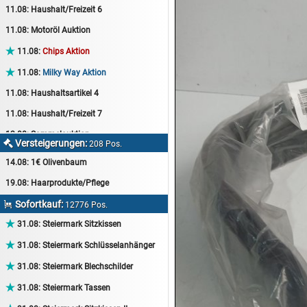
11.08:
Haushalt/Freizeit 6
11.08:
Motoröl Auktion

11.08:
Chips Aktion

11.08:
Milky Way Aktion
11.08:
Haushaltsartikel 4
11.08:
Haushalt/Freizeit 7
12.08:
Sammelauktion
Versteigerungen:

208 Pos.
12.08:
Arbeitshandschuhe
14.08:
1€ Olivenbaum
12.08:
Pralinen Auktion
19.08:
Haarprodukte/Pflege
12.08:
Haushalt/Freizeit
Sofortkauf:

12776 Pos.
12.08:
Haushaltsartikel 5

31.08:
Steiermark Sitzkissen
13.08:
1€ Totalabverkauf

31.08:
Steiermark Schlüsselanhänger
13.08:
Haushalt/Freizeit II

31.08:
Steiermark Blechschilder
13.08:
Haushaltsartikel 6

31.08:
Steiermark Tassen
14.08:
Tiernahrung/Zubehör