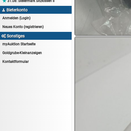

31.08:
Steiermark Sitzkissen II
14.08:
1€ Totalabverkauf
Bieterkonto

14.08:
Haushaltsartikel 7
Anmelden (Login)
15.08:
Lebensmittel/Wein
Neues Konto (registrieren)
15.08:
Drogerie/Kosmetik
Sonstiges

15.08:
Haushaltsartikel 8
myAuktion Startseite
16.08:
Haushalt/Freizeit III
Goldgrube-Kleinanzeigen
16.08:
Atelier Imperial Schmuck
Kontaktformular
16.08:
Haushaltsartikel
16.08:
Haushaltsartikel II
17.08:
New One Schmuck
17.08:
1€ Totalabverkauf
17.08:
Moon Nagellack
17.08:
Abverkaufsauktion
17.08:
Batterien Auktion
17.08:
Brillen/Sonnenbrillen