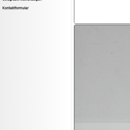
14.08:
Tiernahrung/Zubehör
Kontaktformular
14.08:
1€ Totalabverkauf
14.08:
Haushaltsartikel 7
15.08:
Lebensmittel/Wein
15.08:
Drogerie/Kosmetik
15.08:
Haushaltsartikel 8
16.08:
Haushalt/Freizeit III
16.08:
Atelier Imperial Schmuck
16.08:
Haushaltsartikel
16.08:
Haushaltsartikel II
17.08:
New One Schmuck
17.08:
1€ Totalabverkauf
17.08:
Moon Nagellack
17.08:
Abverkaufsauktion
17.08:
Batterien Auktion