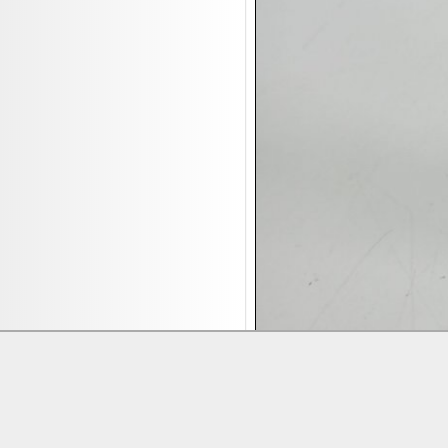
17.08:
Brillen/Sonnenbrillen
18.08:
Victoria Schmuck
18.08:
Juan Carlos Callejas Garzon
Leinwand Bilder
18.08:
Nordgreen Uhren
18.08:
Alavya Home Kinderzubehör
18.08:
Brillen Auktion
18.08:
Oval Vodka
18.08:
Etnia Eyewear Brillen
18.08:
Equest Pferdezubehör
18.08:
Haushalt/Freizeit 4
18.08:
Bilder Auktion

19.08:
Gisela Unterwäsche
Lieferung:
Abholung, Versand durc

19.08:
Reifen Abverkauf
Zahlung:
Vorabüberweisung, Barzahl

19.08:
Rapid Wien Trikots