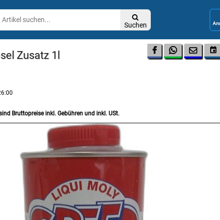

Suchen




esel Zusatz 1l
26:00
sind Bruttopreise inkl. Gebühren und inkl. USt.