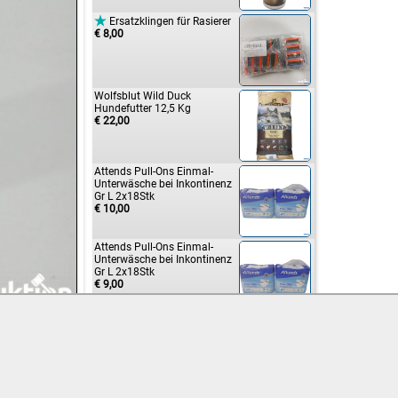

Ersatzklingen für Rasierer
€ 8,00
Wolfsblut Wild Duck
Hundefutter 12,5 Kg
€ 22,00
Attends Pull-Ons Einmal-
Unterwäsche bei Inkontinenz
Gr L 2x18Stk
€ 10,00
Attends Pull-Ons Einmal-
Unterwäsche bei Inkontinenz
Gr L 2x18Stk
€ 9,00
Lavacare Physio Therm Lava-
Wärmekissen
€ 8,00