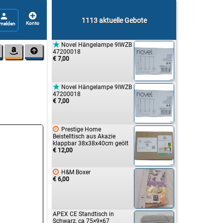


1113 aktuelle Gebote

Novel Hängelampe 9IWZB


47200018
€ 7,00

Novel Hängelampe 9IWZB
47200018
€ 7,00

Prestige Home
Beistelltisch aus Akazie
klappbar 38x38x40cm geölt
€ 12,00

H&M Boxer
€ 6,00
APEX CE Standtisch in
Schwarz, ca 75×9×67