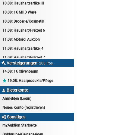
10.08:
Haushaltsartikel III
10.08:
1€ MHD Ware
10.08:
Drogerie/Kosmetik
11.08:
Haushalt/Freizeit 6
11.08:
Motoröl Auktion
11.08:
Haushaltsartikel 4
11.08:
Haushalt/Freizeit 7
Versteigerungen:

208 Pos.
12.08:
Sammelauktion
14.08:
1€ Olivenbaum
12.08:
Arbeitshandschuhe

19.08:
Haarprodukte/Pflege
12.08:
Pralinen Auktion
Bieterkonto

12.08:
Haushalt/Freizeit
Anmelden (Login)
12.08:
Haushaltsartikel 5
Neues Konto (registrieren)
13.08:
1€ Totalabverkauf
Sonstiges

13.08:
Haushalt/Freizeit II
myAuktion Startseite
13.08:
Haushaltsartikel 6
Goldgrube-Kleinanzeigen