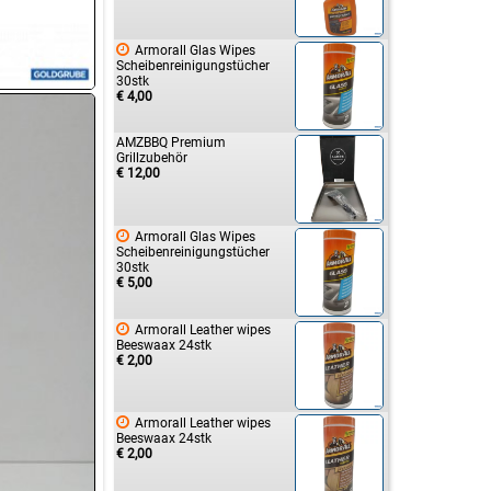

Armorall Glas Wipes
Scheibenreinigungstücher
30stk
€ 4,00
AMZBBQ Premium
Grillzubehör
€ 12,00

Armorall Glas Wipes
Scheibenreinigungstücher
30stk
€ 5,00

Armorall Leather wipes
Beeswaax 24stk
€ 2,00

Armorall Leather wipes
Beeswaax 24stk
€ 2,00