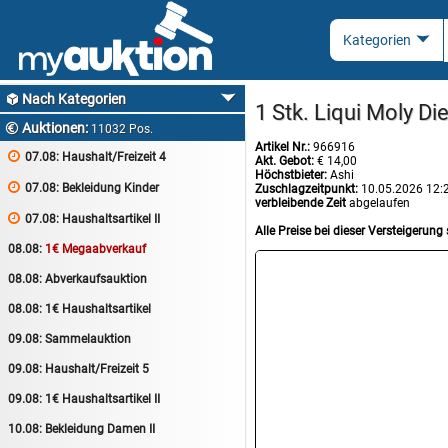
Nach Kategorien

1 Stk. Liqui Moly Di
Auktionen:

11032 Pos.
Artikel Nr.:
966916

07.08:
Haushalt/Freizeit 4
Akt. Gebot:
€ 14,00
Höchstbieter:
Ashi

07.08:
Bekleidung Kinder
Zuschlagzeitpunkt:
10.05.2026 12:
verbleibende Zeit
abgelaufen

07.08:
Haushaltsartikel II
Alle Preise bei dieser Versteigerung 
08.08:
1€ Megaabverkauf
08.08:
Abverkaufsauktion
08.08:
1€ Haushaltsartikel
09.08:
Sammelauktion
09.08:
Haushalt/Freizeit 5
09.08:
1€ Haushaltsartikel II
10.08:
Bekleidung Damen II