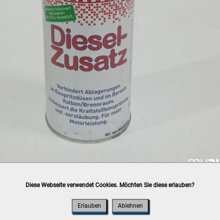
Diese Webseite verwendet Cookies. Möchten Sie diese erlauben?
h
post.at
(⛟ Versandkostenübersicht)

ung, Bankomat, Kreditkarte (vor Ort)
Erlauben
Ablehnen