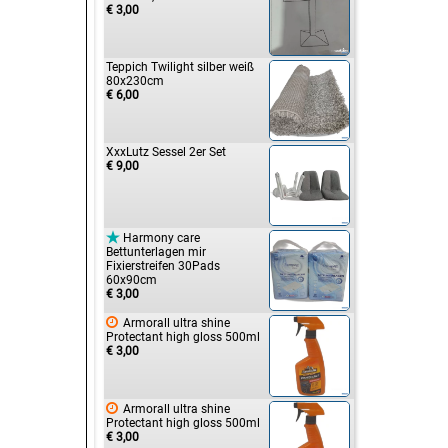
€ 3,00
Teppich Twilight silber weiß
80x230cm
€ 6,00
XxxLutz Sessel 2er Set
€ 9,00

Harmony care
Bettunterlagen mir
Fixierstreifen 30Pads
60x90cm
€ 3,00

Armorall ultra shine
Protectant high gloss 500ml
€ 3,00

Armorall ultra shine
Protectant high gloss 500ml
€ 3,00