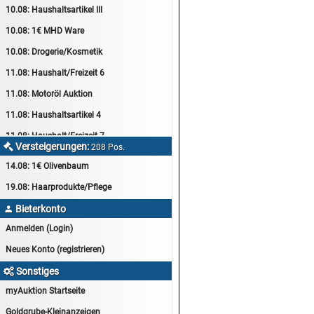
10.08:
Haushaltsartikel III
10.08:
1€ MHD Ware
10.08:
Drogerie/Kosmetik
11.08:
Haushalt/Freizeit 6
11.08:
Motoröl Auktion
11.08:
Haushaltsartikel 4
11.08:
Haushalt/Freizeit 7
Versteigerungen:

208 Pos.
12.08:
Sammelauktion
14.08:
1€ Olivenbaum
12.08:
Arbeitshandschuhe
19.08:
Haarprodukte/Pflege
12.08:
Pralinen Auktion
Bieterkonto

12.08:
Haushalt/Freizeit
Anmelden (Login)
12.08:
Haushaltsartikel 5
Neues Konto (registrieren)
13.08:
1€ Totalabverkauf
Sonstiges

13.08:
Haushalt/Freizeit II
myAuktion Startseite
13.08:
Haushaltsartikel 6
Goldgrube-Kleinanzeigen