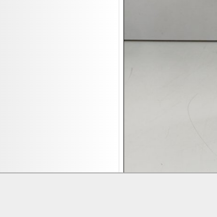
17.08:
Brillen/Sonnenbrillen
18.08:
Victoria Schmuck
18.08:
Juan Carlos Callejas Garzon
Leinwand Bilder
18.08:
Nordgreen Uhren
18.08:
Alavya Home Kinderzubehör
18.08:
Brillen Auktion
18.08:
Oval Vodka
18.08:
Etnia Eyewear Brillen
18.08:
Equest Pferdezubehör
18.08:
Haushalt/Freizeit 4
18.08:
Bilder Auktion
19.08:
Gisela Unterwäsche
19.08:
Reifen Abverkauf
Lieferung:
Abholung, Versand durc
19.08:
Rapid Wien Trikots
Zahlung:
Vorabüberweisung, Barzahl