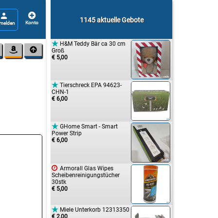


1145 aktuelle Gebote

H&M Teddy Bär ca 30 cm


Groß
€ 5,00

Tierschreck EPA 94623-
CHN-1
€ 6,00

GHome Smart - Smart
Power Strip
€ 6,00

Armorall Glas Wipes
Scheibenreinigungstücher
30stk
€ 5,00

Miele Unterkorb 12313350
€ 2,00