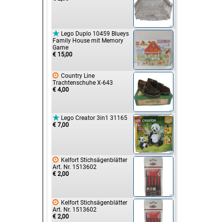

Lego Duplo 10459 Blueys
Family House mit Memory
Game
€ 15,00

Country Line
Trachtenschuhe X-643
€ 4,00

Lego Creator 3in1 31165
€ 7,00

Kelfort Stichsägenblätter
Art. Nr. 1513602
€ 2,00

Kelfort Stichsägenblätter
Art. Nr. 1513602
€ 2,00