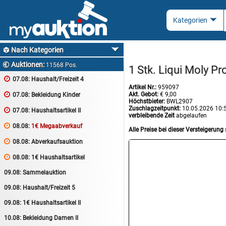
Nach Kategorien

Auktionen:

11568 Pos.
1 Stk. Liqui Moly P

07.08:
Haushalt/Freizeit 4
Artikel Nr.:
959097
Akt. Gebot:
€ 9,00

07.08:
Bekleidung Kinder
Höchstbieter:
BWL2907
Zuschlagzeitpunkt:
10.05.2026 10:

07.08:
Haushaltsartikel II
verbleibende Zeit
abgelaufen

08.08:
1€ Megaabverkauf
Alle Preise bei dieser Versteigerung 

08.08:
Abverkaufsauktion

08.08:
1€ Haushaltsartikel
09.08:
Sammelauktion
09.08:
Haushalt/Freizeit 5
09.08:
1€ Haushaltsartikel II
10.08:
Bekleidung Damen II