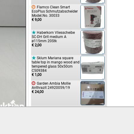

Flamco Clean Smart
EcoPlus Schmutzabscheider
Model.No. 30033
€ 9,00

Haberkorn Vliesscheibe
SC-DH Grit medium A
ø115mm 20Stk
€ 2,00

Sklum Mariana square
table top in mango wood and
tempered glass 50x50cm
C509384
€ 1,00

Garden Ambia Mollie
Anthrazit 24920059/19
€ 24,00

Ladenband Torschanier T-
Bänder ca. 63cm x 25cm
€ 4,00