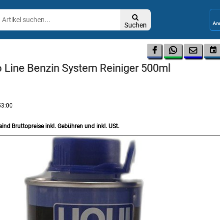

Suchen




ro Line Benzin System Reiniger 500ml
53:00
sind Bruttopreise inkl. Gebühren und inkl. USt.