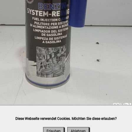
Diese Webseite verwendet Cookies. Möchten Sie diese erlauben?
h
post.at
(⛟ Versandkostenübersicht)

ung, Bankomat, Kreditkarte (vor Ort)
Erlauben
Ablehnen