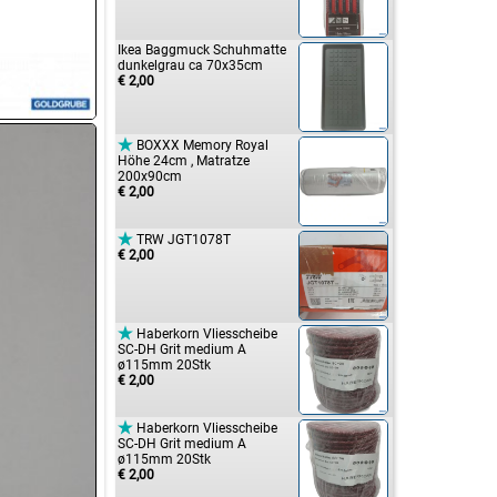
Ikea Baggmuck Schuhmatte
dunkelgrau ca 70x35cm
€ 2,00

BOXXX Memory Royal
Höhe 24cm , Matratze
200x90cm
€ 2,00

TRW JGT1078T
€ 2,00

Haberkorn Vliesscheibe
SC-DH Grit medium A
ø115mm 20Stk
€ 2,00

Haberkorn Vliesscheibe
SC-DH Grit medium A
ø115mm 20Stk
€ 2,00