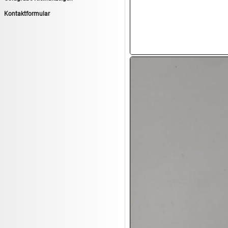
14.08:
Tiernahrung/Zubehör
Kontaktformular
14.08:
1€ Totalabverkauf
14.08:
Haushaltsartikel 7
15.08:
Lebensmittel/Wein
15.08:
Drogerie/Kosmetik
15.08:
Haushaltsartikel 8
16.08:
Haushalt/Freizeit III
16.08:
Atelier Imperial Schmuck
16.08:
Haushaltsartikel
16.08:
Haushaltsartikel II
17.08:
New One Schmuck
17.08:
1€ Totalabverkauf
17.08:
Moon Nagellack
17.08:
Abverkaufsauktion
17.08:
Batterien Auktion