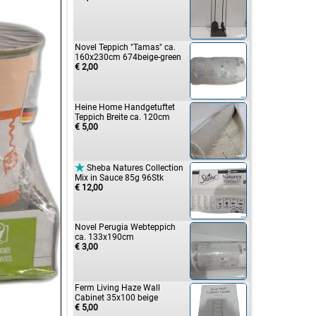
Novel Teppich "Tamas" ca.
160x230cm 674beige-green
€ 2,00
Heine Home Handgetuftet
Teppich Breite ca. 120cm
€ 5,00

Sheba Natures Collection
Mix in Sauce 85g 96Stk
€ 12,00
Novel Perugia Webteppich
ca. 133x190cm
€ 3,00
Ferm Living Haze Wall
Cabinet 35x100 beige
€ 5,00