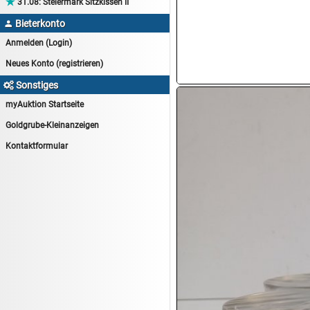

31.08:
Steiermark Sitzkissen II
14.08:
Tiernahrung/Zubehör
Bieterkonto

14.08:
1€ Totalabverkauf
Anmelden (Login)
14.08:
Haushaltsartikel 7
Neues Konto (registrieren)
15.08:
Lebensmittel/Wein
Sonstiges

15.08:
Drogerie/Kosmetik
myAuktion Startseite
15.08:
Haushaltsartikel 8
Goldgrube-Kleinanzeigen
16.08:
Haushalt/Freizeit III
Kontaktformular
16.08:
Atelier Imperial Schmuck
16.08:
Haushaltsartikel
16.08:
Haushaltsartikel II
17.08:
New One Schmuck
17.08:
1€ Totalabverkauf
17.08:
Moon Nagellack
17.08:
Abverkaufsauktion
17.08:
Batterien Auktion