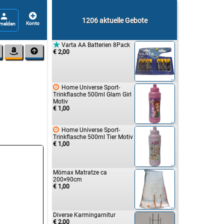


1206 aktuelle Gebote

Varta AA Batterien 8Pack


€ 2,00

Home Universe Sport-
Trinkflasche 500ml Glam Girl
Motiv
€ 1,00

Home Universe Sport-
Trinkflasche 500ml Tier Motiv
€ 1,00
Mömax Matratze ca
200×90cm
€ 1,00
Diverse Karmingarnitur
€ 2,00