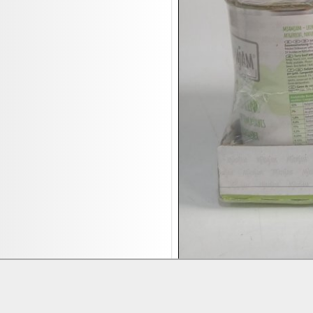
17.08:
Brillen/Sonnenbrillen
18.08:
Victoria Schmuck
18.08:
Juan Carlos Callejas Garzon
Leinwand Bilder
18.08:
Nordgreen Uhren
18.08:
Alavya Home Kinderzubehör
18.08:
Brillen Auktion
18.08:
Oval Vodka
18.08:
Etnia Eyewear Brillen
18.08:
Equest Pferdezubehör
18.08:
Haushalt/Freizeit 4
18.08:
Bilder Auktion
19.08:
Gisela Unterwäsche
19.08:
Reifen Abverkauf
19.08:
Rapid Wien Trikots
Lieferung:
Abholung, Versand durc
Zahlung:
Vorabüberweisung, Barzahl