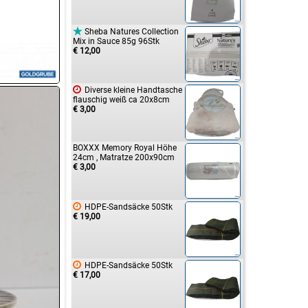

Sheba Natures Collection
Mix in Sauce 85g 96Stk
€ 12,00

Diverse kleine Handtasche
flauschig weiß ca 20x8cm
€ 3,00
BOXXX Memory Royal Höhe
24cm , Matratze 200x90cm
€ 3,00

HDPE-Sandsäcke 50Stk
€ 19,00

HDPE-Sandsäcke 50Stk
€ 17,00