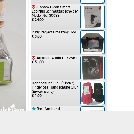

Flamco Clean Smart
EcoPlus Schmutzabscheider
Model.No. 30033
€ 24,00
Rudy Project Crossway S-M
€ 3,00

Austrian Audio Hi-X25BT
€ 51,00
Handschuhe Pink (Kinder) +
Fingerlose Handschuhe Grün
(Erwachsene)
€ 1,00

Breil Armband
€ 3,00