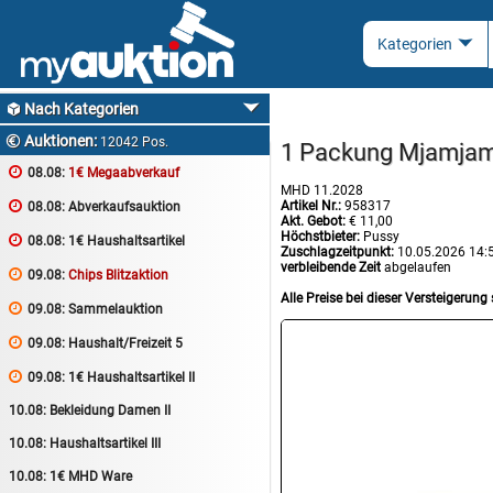
Nach Kategorien

Auktionen:

12042 Pos.
1 Packung Mjamjam 

08.08:
1€ Megaabverkauf
MHD 11.2028
Artikel Nr.:
958317

08.08:
Abverkaufsauktion
Akt. Gebot:
€ 11,00
Höchstbieter:
Pussy

08.08:
1€ Haushaltsartikel
Zuschlagzeitpunkt:
10.05.2026 14:
verbleibende Zeit
abgelaufen

09.08:
Chips Blitzaktion
Alle Preise bei dieser Versteigerung 

09.08:
Sammelauktion

09.08:
Haushalt/Freizeit 5

09.08:
1€ Haushaltsartikel II
10.08:
Bekleidung Damen II
10.08:
Haushaltsartikel III
10.08:
1€ MHD Ware