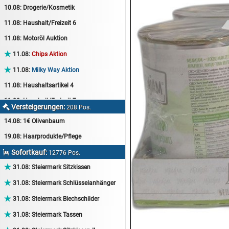
10.08:
Drogerie/Kosmetik
11.08:
Haushalt/Freizeit 6
11.08:
Motoröl Auktion

11.08:
Chips Aktion

11.08:
Milky Way Aktion
11.08:
Haushaltsartikel 4
11.08:
Haushalt/Freizeit 7
Versteigerungen:

208 Pos.
12.08:
Sammelauktion
14.08:
1€ Olivenbaum
12.08:
Arbeitshandschuhe
19.08:
Haarprodukte/Pflege
12.08:
Pralinen Auktion
Sofortkauf:

12776 Pos.
12.08:
Haushalt/Freizeit

31.08:
Steiermark Sitzkissen
12.08:
Haushaltsartikel 5

31.08:
Steiermark Schlüsselanhänger
13.08:
1€ Totalabverkauf

31.08:
Steiermark Blechschilder
13.08:
Haushalt/Freizeit II

31.08:
Steiermark Tassen
13.08:
Haushaltsartikel 6