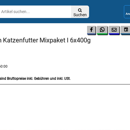

Suchen




Katzenfutter Mixpaket I 6x400g
50:00
sind Bruttopreise inkl. Gebühren und inkl. USt.