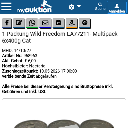









1 Packung Wild Freedom LA77211- Multipack
6x400g Cat
MHD: 14/10/27
Artikel Nr.:
958963
Akt. Gebot:
€ 6,00
Höchstbieter:
Nectaria

Zuschlagzeitpunkt:
10.05.2026 17:00:00
09.08:
verbleibende Zeit
abgelaufen
Alle Preise bei dieser Versteigerung sind Bruttopreise inkl.

Gebühren und inkl. USt.
09.08:

09.08: