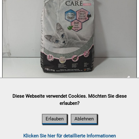
10.08:
10.08:
10.08:
Lieferung:
Abholung, Versand durch
post.at

Diese Webseite verwendet Cookies. Möchten Sie diese
10.08:
(⛟ Versandkostenübersicht)
erlauben?
Zahlung:
Vorabüberweisung, Barzahlung, Bankomat, Kreditkarte
11.08:
(vor Ort)
Erlauben
Ablehnen
11.08:
Klicken Sie hier für detaillierte Informationen