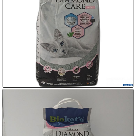

08.08:
1€
Megaabverkauf

08.08:

08.08:
09.08:
09.08:
09.08: