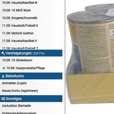
10.08:
Haushaltsartikel III
10.08:
1€ MHD Ware
10.08:
Drogerie/Kosmetik
11.08:
Haushalt/Freizeit 6
11.08:
Motoröl Auktion
11.08:
Haushaltsartikel 4
11.08:
Haushalt/Freizeit 7
Versteigerungen:

208 Pos.
12.08:
Sammelauktion
14.08:
1€ Olivenbaum
12.08:
Arbeitshandschuhe

19.08:
Haarprodukte/Pflege
12.08:
Pralinen Auktion
Bieterkonto

12.08:
Haushalt/Freizeit
Anmelden (Login)
12.08:
Haushaltsartikel 5
Neues Konto (registrieren)
13.08:
1€ Totalabverkauf
Sonstiges

13.08:
Haushalt/Freizeit II
myAuktion Startseite
13.08:
Haushaltsartikel 6
Goldgrube-Kleinanzeigen