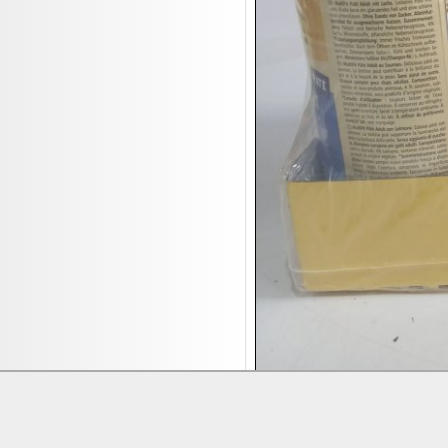
17.08:
Brillen/Sonnenbrillen
18.08:
Victoria Schmuck
18.08:
Juan Carlos Callejas Garzon
Leinwand Bilder
18.08:
Nordgreen Uhren
18.08:
Alavya Home Kinderzubehör
18.08:
Brillen Auktion
18.08:
Oval Vodka
18.08:
Etnia Eyewear Brillen
18.08:
Equest Pferdezubehör
18.08:
Haushalt/Freizeit 4
18.08:
Bilder Auktion

19.08:
Gisela Unterwäsche

19.08:
Reifen Abverkauf

19.08:
Rapid Wien Trikots
Lieferung:
Abholung, Versand durc
Zahlung:
Vorabüberweisung, Barzahl