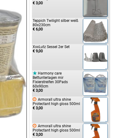
€ 3,00
Teppich Twilight silber weiß
80x230cm
€ 6,00
XxxLutz Sessel 2er Set
€ 9,00

Harmony care
Bettunterlagen mir
Fixierstreifen 30Pads
60x90cm
€ 3,00

Armorall ultra shine
Protectant high gloss 500ml
€ 3,00

Armorall ultra shine
Protectant high gloss 500ml
€ 3,00