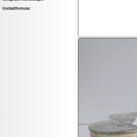
14.08:
Tiernahrung/Zubehör
Kontaktformular
14.08:
1€ Totalabverkauf
14.08:
Haushaltsartikel 7
15.08:
Lebensmittel/Wein
15.08:
Drogerie/Kosmetik
15.08:
Haushaltsartikel 8
16.08:
Haushalt/Freizeit III
16.08:
Atelier Imperial Schmuck
16.08:
Haushaltsartikel
16.08:
Haushaltsartikel II
17.08:
New One Schmuck
17.08:
1€ Totalabverkauf
17.08:
Moon Nagellack
17.08:
Abverkaufsauktion
17.08:
Batterien Auktion