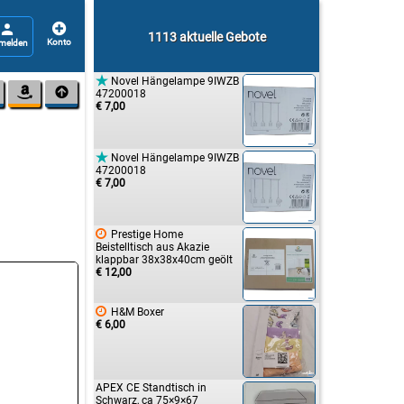


1113 aktuelle Gebote

Novel Hängelampe 9IWZB


47200018
€ 7,00

Novel Hängelampe 9IWZB
47200018
€ 7,00

Prestige Home
Beistelltisch aus Akazie
klappbar 38x38x40cm geölt
€ 12,00

H&M Boxer
€ 6,00
APEX CE Standtisch in
Schwarz, ca 75×9×67