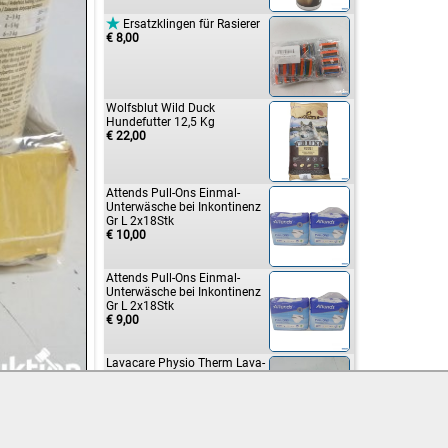

Ersatzklingen für Rasierer
€ 8,00
Wolfsblut Wild Duck
Hundefutter 12,5 Kg
€ 22,00
Attends Pull-Ons Einmal-
Unterwäsche bei Inkontinenz
Gr L 2x18Stk
€ 10,00
Attends Pull-Ons Einmal-
Unterwäsche bei Inkontinenz
Gr L 2x18Stk
€ 9,00
Lavacare Physio Therm Lava-
Wärmekissen
€ 8,00