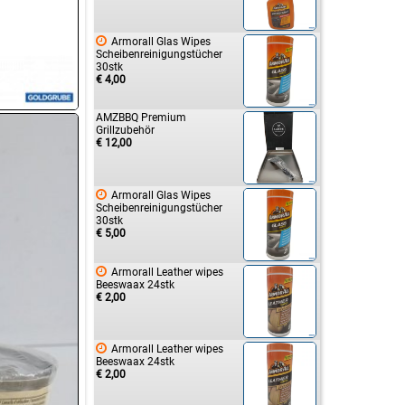

Armorall Glas Wipes
Scheibenreinigungstücher
30stk
€ 4,00
AMZBBQ Premium
Grillzubehör
€ 12,00

Armorall Glas Wipes
Scheibenreinigungstücher
30stk
€ 5,00

Armorall Leather wipes
Beeswaax 24stk
€ 2,00

Armorall Leather wipes
Beeswaax 24stk
€ 2,00