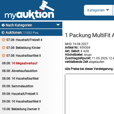
Nach Kategorien

Auktionen:

11032 Pos.
1 Packung MultiFit 

07.08:
Haushalt/Freizeit 4
MHD 19.08.2027
Artikel Nr.:
959304

07.08:
Bekleidung Kinder
Akt. Gebot:
€ 4,00
Höchstbieter:
snupi

07.08:
Haushaltsartikel II
Zuschlagzeitpunkt:
11.05.2026 12:
verbleibende Zeit
abgelaufen
08.08:
1€ Megaabverkauf
Alle Preise bei dieser Versteigerung 
08.08:
Abverkaufsauktion
08.08:
1€ Haushaltsartikel
09.08:
Sammelauktion
09.08:
Haushalt/Freizeit 5
09.08:
1€ Haushaltsartikel II
10.08:
Bekleidung Damen II