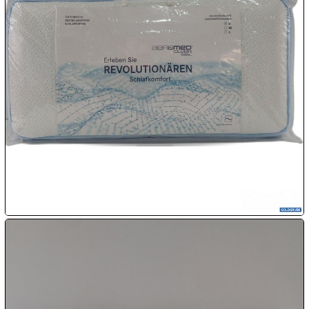

09.08:
Chips
Blitzaktion

09.08:

09.08:

09.08:
10.08: