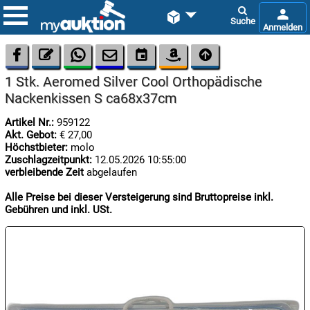









1 Stk. Aeromed Silver Cool Orthopädische
Nackenkissen S ca68x37cm
Artikel Nr.:
959122
Akt. Gebot:
€ 27,00
Höchstbieter:
molo
Zuschlagzeitpunkt:
12.05.2026 10:55:00

verbleibende Zeit
abgelaufen
08.08:
1€
Alle Preise bei dieser Versteigerung sind Bruttopreise inkl.
Megaabverkauf
Gebühren und inkl. USt.

08.08:

08.08: