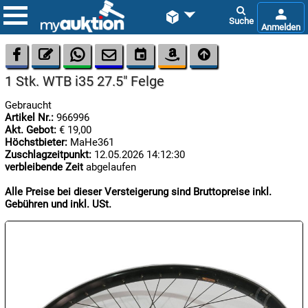









1 Stk. WTB i35 27.5" Felge
Gebraucht
Artikel Nr.:
966996
Akt. Gebot:
€ 19,00
Höchstbieter:
MaHe361
Zuschlagzeitpunkt:
12.05.2026 14:12:30
verbleibende Zeit
abgelaufen

07.08:
Alle Preise bei dieser Versteigerung sind Bruttopreise inkl.
Gebühren und inkl. USt.

07.08:

07.08: