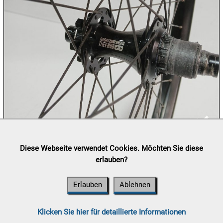
15.08:
16.08:
16.08:
16.08:
Lieferung:
Abholung, Versand durch
post.at

Diese Webseite verwendet Cookies. Möchten Sie diese
(⛟ Versandkostenübersicht)
erlauben?
16.08:
Zahlung:
Vorabüberweisung, Barzahlung, Bankomat, Kreditkarte
(vor Ort)
Erlauben
Ablehnen
17.08:
Klicken Sie hier für detaillierte Informationen
Ablauf
News
Job
Versand
Ansprechpartner