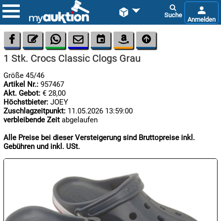









1 Stk. Crocs Classic Clogs Grau
Größe 45/46
Artikel Nr.:
957467
Akt. Gebot:
€ 28,00
Höchstbieter:
JOEY
Zuschlagzeitpunkt:
11.05.2026 13:59:00
verbleibende Zeit
abgelaufen

07.08:
Alle Preise bei dieser Versteigerung sind Bruttopreise inkl.
Gebühren und inkl. USt.

08.08:
1€
Megaabverkauf

08.08: