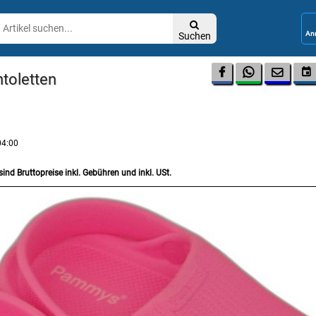

Suchen




toletten
04:00
sind Bruttopreise inkl. Gebühren und inkl. USt.