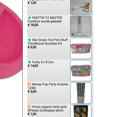
€ 1,00

FANTTIK F2 MASTER
Funktion wurde getestet
€ 18,00

Star Drops The Pink Stuff
The Miracle Scrubber Kit
€ 6,00

Furby DJ 81cm
€ 14,00

Money Pop Party Kracher
12Stk
€ 3,00

Xmas organic balls gold
6Pieces 2x3shapes ø6cm
€ 1,00