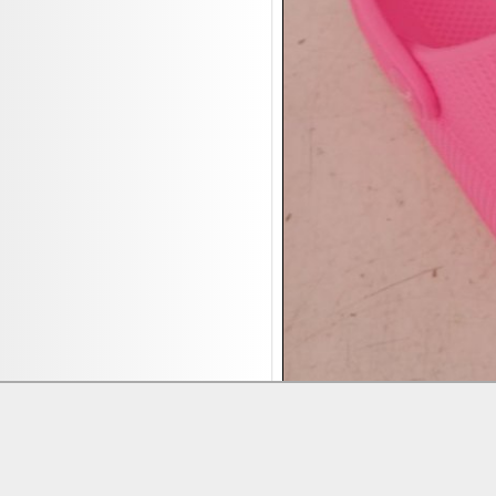
17.08:
Brillen/Sonnenbrillen
18.08:
Victoria Schmuck
18.08:
Juan Carlos Callejas Garzon
Leinwand Bilder
18.08:
Nordgreen Uhren
18.08:
Alavya Home Kinderzubehör
18.08:
Brillen Auktion
18.08:
Oval Vodka
18.08:
Etnia Eyewear Brillen
18.08:
Equest Pferdezubehör
18.08:
Haushalt/Freizeit 4
18.08:
Bilder Auktion
19.08:
Gisela Unterwäsche
19.08:
Reifen Abverkauf
Lieferung:
Abholung, Versand durc
Zahlung:
Vorabüberweisung, Barzahl
19.08:
Rapid Wien Trikots