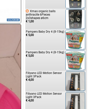

Xmas organic balls
anthracite 6Pieces
2x3shapes ø6cm
€ 1,00
Pampers Baby Dry 4 (8-15kg)
€ 5,00
Pampers Baby Dry 4 (8-15kg)
€ 5,00
Filiyano LED Motion Sensor
Light 3Pack
€ 4,00
Filiyano LED Motion Sensor
Light 3Pack
€ 4,00