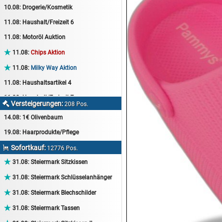
10.08:
Drogerie/Kosmetik
11.08:
Haushalt/Freizeit 6
11.08:
Motoröl Auktion

11.08:
Chips Aktion

11.08:
Milky Way Aktion
11.08:
Haushaltsartikel 4
11.08:
Haushalt/Freizeit 7
Versteigerungen:

208 Pos.
12.08:
Sammelauktion
14.08:
1€ Olivenbaum
12.08:
Arbeitshandschuhe
19.08:
Haarprodukte/Pflege
12.08:
Pralinen Auktion
Sofortkauf:

12776 Pos.
12.08:
Haushalt/Freizeit

31.08:
Steiermark Sitzkissen
12.08:
Haushaltsartikel 5

31.08:
Steiermark Schlüsselanhänger
13.08:
1€ Totalabverkauf

31.08:
Steiermark Blechschilder
13.08:
Haushalt/Freizeit II

31.08:
Steiermark Tassen
13.08:
Haushaltsartikel 6