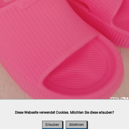
Diese Webseite verwendet Cookies. Möchten Sie diese erlauben?
h
post.at
(⛟ Versandkostenübersicht)

ung, Bankomat, Kreditkarte (vor Ort)
Erlauben
Ablehnen