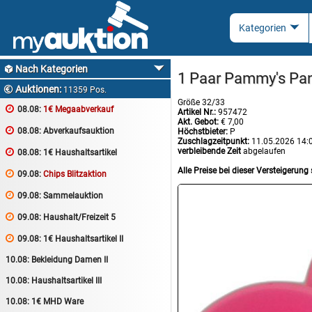
Nach Kategorien

1 Paar Pammy's Pan
Auktionen:

11359 Pos.
Größe 32/33

08.08:
1€ Megaabverkauf
Artikel Nr.:
957472
Akt. Gebot:
€ 7,00

08.08:
Abverkaufsauktion
Höchstbieter:
P
Zuschlagzeitpunkt:
11.05.2026 14:
verbleibende Zeit
abgelaufen

08.08:
1€ Haushaltsartikel
Alle Preise bei dieser Versteigerung 

09.08:
Chips Blitzaktion

09.08:
Sammelauktion

09.08:
Haushalt/Freizeit 5

09.08:
1€ Haushaltsartikel II
10.08:
Bekleidung Damen II
10.08:
Haushaltsartikel III
10.08:
1€ MHD Ware