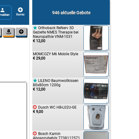


946 aktuelle Gebote

Orthoback ReNerv 3D


Gezielte NMES Therapie bei
Neuropathie VNM-1031
€ 12,00
MOMCOZY M6 Mobile Style
€ 29,00

LILENO Baumwollkissen
80x80cm 1200g
€ 12,00

Dusch WC HB-L02U-GE
€ 9,00

Bosch Kamin
Abgaszubehör 7738112571