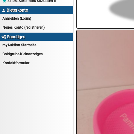

31.08:
Steiermark Sitzkissen II
14.08:
Tiernahrung/Zubehör
Bieterkonto

14.08:
1€ Totalabverkauf
Anmelden (Login)
14.08:
Haushaltsartikel 7
Neues Konto (registrieren)
15.08:
Lebensmittel/Wein
Sonstiges

15.08:
Drogerie/Kosmetik
myAuktion Startseite
15.08:
Haushaltsartikel 8
Goldgrube-Kleinanzeigen
16.08:
Haushalt/Freizeit III
Kontaktformular
16.08:
Atelier Imperial Schmuck
16.08:
Haushaltsartikel
16.08:
Haushaltsartikel II
17.08:
New One Schmuck
17.08:
1€ Totalabverkauf
17.08:
Moon Nagellack
17.08:
Abverkaufsauktion
17.08:
Batterien Auktion