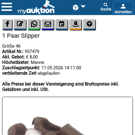









1 Paar Slipper
Größe 46
Artikel Nr.:
957479
Akt. Gebot:
€ 8,00
Höchstbieter:
Manne
Zuschlagzeitpunkt:
11.05.2026 14:11:00
verbleibende Zeit
abgelaufen

09.08:
Chips
Alle Preise bei dieser Versteigerung sind Bruttopreise inkl.
Blitzaktion
Gebühren und inkl. USt.

09.08:

09.08: