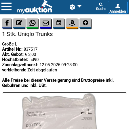









1 Stk. Uniqlo Trunks
Größe L
Artikel Nr.:
837517
Akt. Gebot:
€ 3,00
Höchstbieter:
nd90
Zuschlagzeitpunkt:
12.05.2026 09:23:00
verbleibende Zeit
abgelaufen

07.08:
Alle Preise bei dieser Versteigerung sind Bruttopreise inkl.
Gebühren und inkl. USt.

07.08:

07.08: