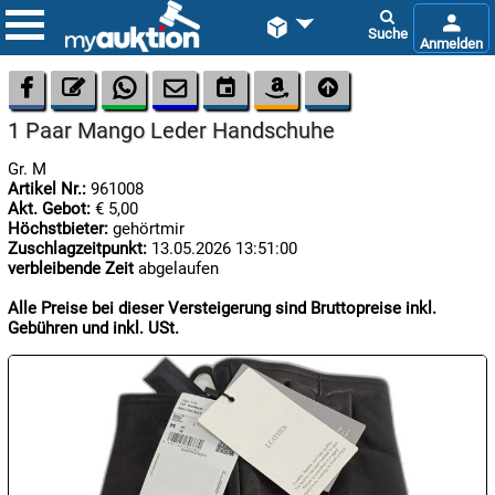









1 Paar Mango Leder Handschuhe
Gr. M
Artikel Nr.:
961008
Akt. Gebot:
€ 5,00
Höchstbieter:
gehörtmir
Zuschlagzeitpunkt:
13.05.2026 13:51:00
verbleibende Zeit
abgelaufen

08.08:
1€
Alle Preise bei dieser Versteigerung sind Bruttopreise inkl.
Megaabverkauf
Gebühren und inkl. USt.

08.08:

08.08: