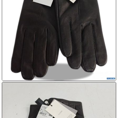

09.08:
Chips
Blitzaktion

09.08:

09.08:

09.08:
10.08: