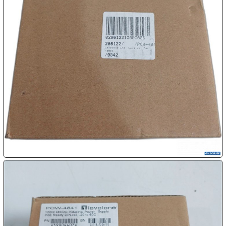

07.08:
08.08:
1€
Megaabverkauf
08.08:
08.08:
09.08:
09.08: