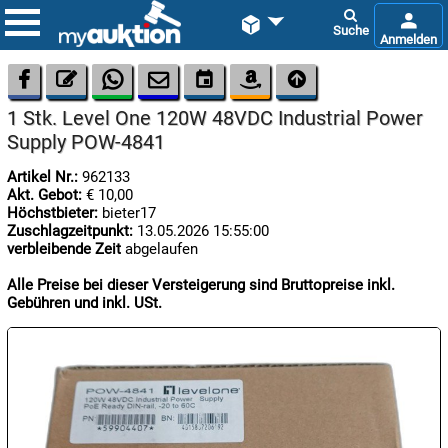









1 Stk. Level One 120W 48VDC Industrial Power
Supply POW-4841
Artikel Nr.:
962133
Akt. Gebot:
€ 10,00
Höchstbieter:
bieter17
Zuschlagzeitpunkt:
13.05.2026 15:55:00

verbleibende Zeit
abgelaufen
06.08:
Alle Preise bei dieser Versteigerung sind Bruttopreise inkl.
Gebühren und inkl. USt.

07.08:

07.08: