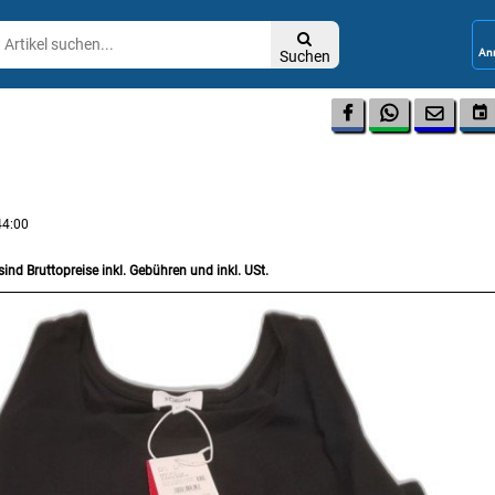

Suchen




44:00
sind Bruttopreise inkl. Gebühren und inkl. USt.