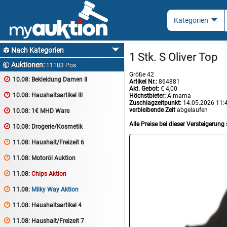
Nach Kategorien

1 Stk. S Oliver Top
Auktionen:

11183 Pos.
Größe 42

10.08:
Bekleidung Damen II
Artikel Nr.:
864881
Akt. Gebot:
€ 4,00

10.08:
Haushaltsartikel III
Höchstbieter:
Almama
Zuschlagzeitpunkt:
14.05.2026 11:
verbleibende Zeit
abgelaufen

10.08:
1€ MHD Ware
Alle Preise bei dieser Versteigerung 

10.08:
Drogerie/Kosmetik

11.08:
Haushalt/Freizeit 6

11.08:
Motoröl Auktion

11.08:
Chips Aktion

11.08:
Milky Way Aktion

11.08:
Haushaltsartikel 4

11.08:
Haushalt/Freizeit 7