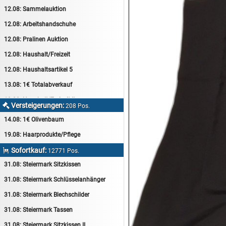
12.08:
Sammelauktion
12.08:
Arbeitshandschuhe
12.08:
Pralinen Auktion
12.08:
Haushalt/Freizeit
12.08:
Haushaltsartikel 5
13.08:
1€ Totalabverkauf
13.08:
Haushalt/Freizeit II
Versteigerungen:

208 Pos.
13.08:
Haushaltsartikel 6
14.08:
1€ Olivenbaum
14.08:
Tiernahrung/Zubehör
19.08:
Haarprodukte/Pflege
14.08:
1€ Totalabverkauf
Sofortkauf:

12771 Pos.
14.08:
Haushaltsartikel 7
31.08:
Steiermark Sitzkissen
15.08:
Lebensmittel/Wein
31.08:
Steiermark Schlüsselanhänger
15.08:
Drogerie/Kosmetik
31.08:
Steiermark Blechschilder
15.08:
Haushaltsartikel 8
31.08:
Steiermark Tassen
16.08:
Haushalt/Freizeit III
31.08:
Steiermark Sitzkissen II