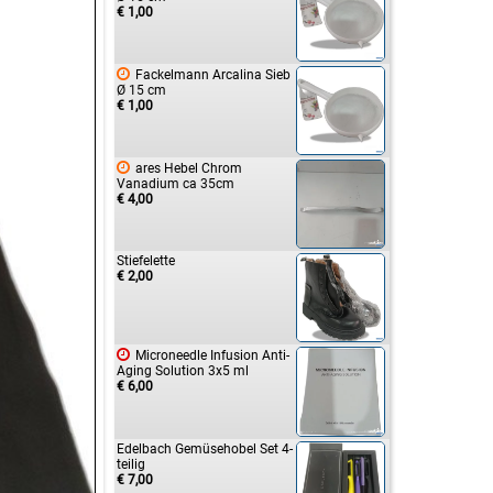
€ 1,00

Fackelmann Arcalina Sieb
Ø 15 cm
€ 1,00

ares Hebel Chrom
Vanadium ca 35cm
€ 4,00
Stiefelette
€ 2,00

Microneedle Infusion Anti-
Aging Solution 3x5 ml
€ 6,00
Edelbach Gemüsehobel Set 4-
teilig
€ 7,00