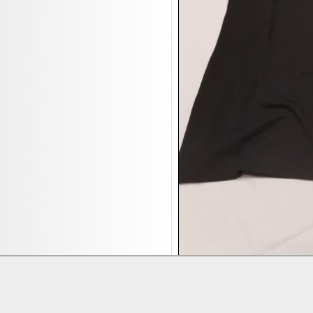
18.08:
Oval Vodka
18.08:
Etnia Eyewear Brillen
18.08:
Equest Pferdezubehör
18.08:
Haushalt/Freizeit 4
18.08:
Bilder Auktion
19.08:
Gisela Unterwäsche
19.08:
Reifen Abverkauf
19.08:
Rapid Wien Trikots
19.08:
Makita Auktion
19.08:
Abverkaufsauktion
19.08:
Haushaltsartikel III
20.08:
Pfannen Auktion
20.08:
1€ Totalabverkauf
20.08:
Haushaltsartikel 4
Lieferung:
Abholung, Versand durc
20.08:
1€ Totalabverkauf II
Zahlung:
Vorabüberweisung, Barzahl