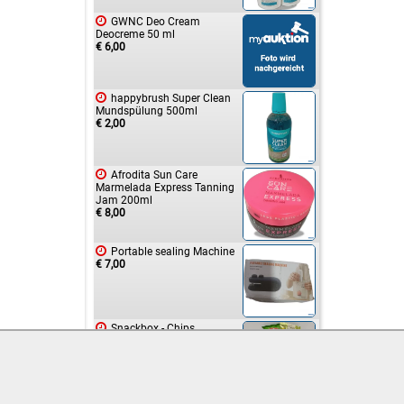

GWNC Deo Cream
Deocreme 50 ml
€ 6,00

happybrush Super Clean
Mundspülung 500ml
€ 2,00

Afrodita Sun Care
Marmelada Express Tanning
Jam 200ml
€ 8,00

Portable sealing Machine
€ 7,00

Snackbox - Chips
€ 2,00