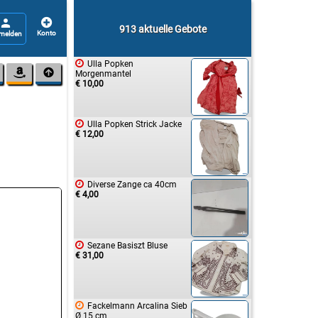


913 aktuelle Gebote

Ulla Popken


Morgenmantel
€ 10,00

Ulla Popken Strick Jacke
€ 12,00

Diverse Zange ca 40cm
€ 4,00

Sezane Basiszt Bluse
€ 31,00

Fackelmann Arcalina Sieb
Ø 15 cm