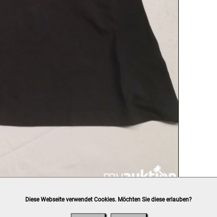
Diese Webseite verwendet Cookies. Möchten Sie diese erlauben?
h
post.at
(⛟ Versandkostenübersicht)

ung, Bankomat, Kreditkarte (vor Ort)