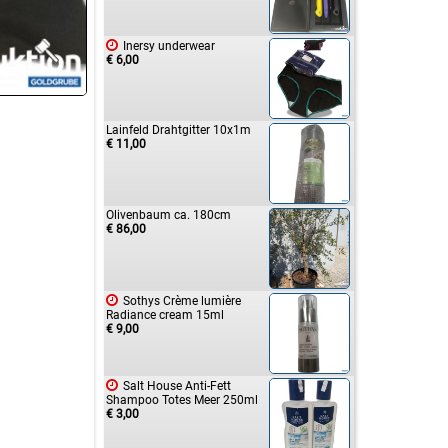

Inersy underwear
€ 6,00
Lainfeld Drahtgitter 10x1m
€ 11,00
Olivenbaum ca. 180cm
€ 86,00

Sothys Crème lumière
Radiance cream 15ml
€ 9,00

Salt House Anti-Fett
Shampoo Totes Meer 250ml
€ 3,00