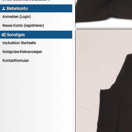
16.08:
Atelier Imperial Schmuck
Bieterkonto

16.08:
Haushaltsartikel
Anmelden (Login)
16.08:
Haushaltsartikel II
Neues Konto (registrieren)
17.08:
New One Schmuck
Sonstiges

17.08:
1€ Totalabverkauf
myAuktion Startseite
17.08:
Moon Nagellack
Goldgrube-Kleinanzeigen
17.08:
Abverkaufsauktion
Kontaktformular
17.08:
Batterien Auktion
17.08:
Brillen/Sonnenbrillen
18.08:
Victoria Schmuck
18.08:
Juan Carlos Callejas Garzon
Leinwand Bilder
18.08:
Nordgreen Uhren
18.08:
Alavya Home Kinderzubehör
18.08:
Brillen Auktion