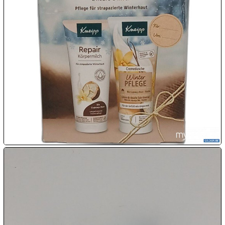

08.08:
1€
Megaabverkauf

08.08:

08.08:
09.08:
09.08:
09.08: