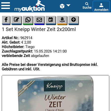









1 Set Kneipp Winter Zeit 2x200ml
Artikel Nr.:
962914
Akt. Gebot:
€ 2,00
Höchstbieter:
Tiego
Zuschlagzeitpunkt:
15.05.2026 14:21:00
verbleibende Zeit
abgelaufen

07.08:
Alle Preise bei dieser Versteigerung sind Bruttopreise inkl.
Gebühren und inkl. USt.

07.08:

07.08: