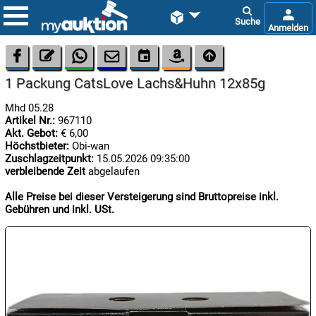









1 Packung CatsLove Lachs&Huhn 12x85g
Mhd 05.28
Artikel Nr.:
967110
Akt. Gebot:
€ 6,00
Höchstbieter:
Obi-wan
Zuschlagzeitpunkt:
15.05.2026 09:35:00
verbleibende Zeit
abgelaufen

07.08:
Alle Preise bei dieser Versteigerung sind Bruttopreise inkl.
Gebühren und inkl. USt.

07.08:

07.08: