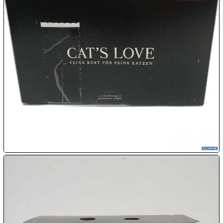

08.08:
1€
Megaabverkauf

08.08:

08.08:
09.08:
09.08:
09.08: