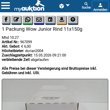









1 Packung Wow Junior Rind 11x150g
Mhd 10.27
Artikel Nr.:
967099
Akt. Gebot:
€ 6,00
Höchstbieter:
dorian2004
Zuschlagzeitpunkt:
15.05.2026 09:21:00
verbleibende Zeit
abgelaufen

08.08:
1€
Alle Preise bei dieser Versteigerung sind Bruttopreise inkl.
Megaabverkauf
Gebühren und inkl. USt.

08.08:

08.08: