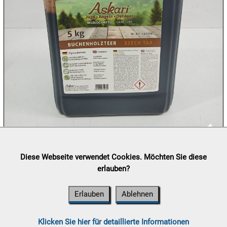
10.08:
10.08:
10.08:
Lieferung:
Abholung, Versand durch
post.at

Diese Webseite verwendet Cookies. Möchten Sie diese
10.08:
(⛟ Versandkostenübersicht)
erlauben?
Zahlung:
Vorabüberweisung, Barzahlung, Bankomat, Kreditkarte
11.08:
(vor Ort)
Erlauben
Ablehnen
11.08:
Klicken Sie hier für detaillierte Informationen