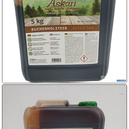

08.08:
1€
Megaabverkauf

08.08:

08.08:
09.08:
09.08:
09.08: