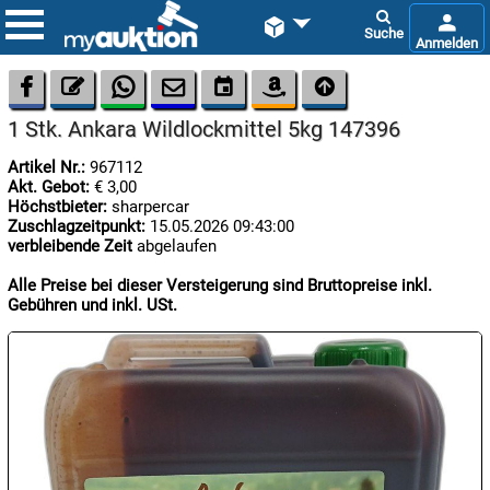









1 Stk. Ankara Wildlockmittel 5kg 147396
Artikel Nr.:
967112
Akt. Gebot:
€ 3,00
Höchstbieter:
sharpercar
Zuschlagzeitpunkt:
15.05.2026 09:43:00
verbleibende Zeit
abgelaufen

07.08:
Alle Preise bei dieser Versteigerung sind Bruttopreise inkl.
Gebühren und inkl. USt.

07.08:

07.08: