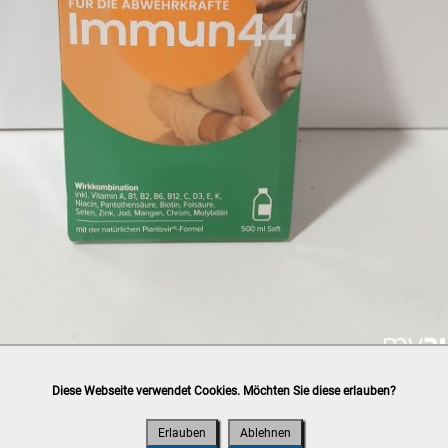
Diese Webseite verwendet Cookies. Möchten Sie diese erlauben?
h
post.at
(⛟ Versandkostenübersicht)

ung, Bankomat, Kreditkarte (vor Ort)
Erlauben
Ablehnen