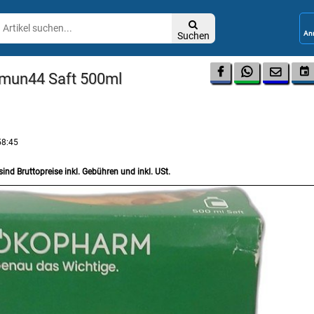

Suchen




mmun44 Saft 500ml
58:45
sind Bruttopreise inkl. Gebühren und inkl. USt.