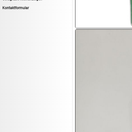
14.08:
Tiernahrung/Zubehör
Kontaktformular
14.08:
1€ Totalabverkauf
14.08:
Haushaltsartikel 7
15.08:
Lebensmittel/Wein
15.08:
Drogerie/Kosmetik
15.08:
Haushaltsartikel 8
16.08:
Haushalt/Freizeit III
16.08:
Atelier Imperial Schmuck
16.08:
Haushaltsartikel
16.08:
Haushaltsartikel II
17.08:
New One Schmuck
17.08:
1€ Totalabverkauf
17.08:
Moon Nagellack
17.08:
Abverkaufsauktion
17.08:
Batterien Auktion