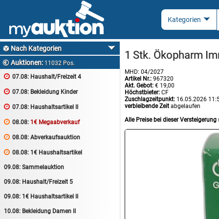
Nach Kategorien

1 Stk. Ökopharm I
Auktionen:

11032 Pos.
MHD: 04/2027

07.08:
Haushalt/Freizeit 4
Artikel Nr.:
967320
Akt. Gebot:
€ 19,00

07.08:
Bekleidung Kinder
Höchstbieter:
CF
Zuschlagzeitpunkt:
16.05.2026 11:
verbleibende Zeit
abgelaufen

07.08:
Haushaltsartikel II
Alle Preise bei dieser Versteigerung 

08.08:
1€ Megaabverkauf

08.08:
Abverkaufsauktion

08.08:
1€ Haushaltsartikel
09.08:
Sammelauktion
09.08:
Haushalt/Freizeit 5
09.08:
1€ Haushaltsartikel II
10.08:
Bekleidung Damen II