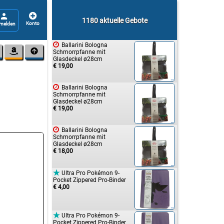


1180 aktuelle Gebote

Ballarini Bologna


Schmorrpfanne mit
Glasdeckel ø28cm
€ 19,00

Ballarini Bologna
Schmorrpfanne mit
Glasdeckel ø28cm
€ 19,00

Ballarini Bologna
Schmorrpfanne mit
Glasdeckel ø28cm
€ 18,00

Ultra Pro Pokémon 9-
Pocket Zippered Pro-Binder
€ 4,00

Ultra Pro Pokémon 9-
Pocket Zippered Pro-Binder