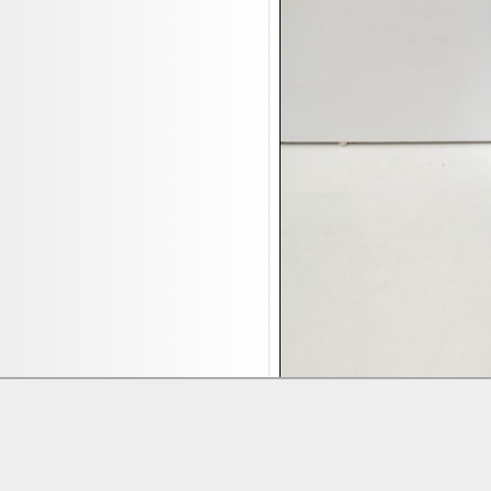
17.08:
Brillen/Sonnenbrillen
18.08:
Victoria Schmuck
18.08:
Juan Carlos Callejas Garzon
Leinwand Bilder
18.08:
Nordgreen Uhren
18.08:
Alavya Home Kinderzubehör
18.08:
Brillen Auktion
18.08:
Oval Vodka
18.08:
Etnia Eyewear Brillen
18.08:
Equest Pferdezubehör
18.08:
Haushalt/Freizeit 4
18.08:
Bilder Auktion
19.08:
Gisela Unterwäsche
19.08:
Reifen Abverkauf
Lieferung:
Abholung, Versand durc
Zahlung:
Vorabüberweisung, Barzahl
19.08:
Rapid Wien Trikots