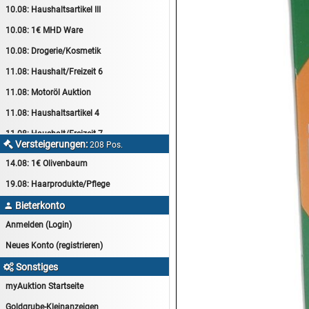
10.08:
Haushaltsartikel III
10.08:
1€ MHD Ware
10.08:
Drogerie/Kosmetik
11.08:
Haushalt/Freizeit 6
11.08:
Motoröl Auktion
11.08:
Haushaltsartikel 4
11.08:
Haushalt/Freizeit 7
Versteigerungen:

208 Pos.
12.08:
Sammelauktion
14.08:
1€ Olivenbaum
12.08:
Arbeitshandschuhe
19.08:
Haarprodukte/Pflege
12.08:
Pralinen Auktion
Bieterkonto

12.08:
Haushalt/Freizeit
Anmelden (Login)
12.08:
Haushaltsartikel 5
Neues Konto (registrieren)
13.08:
1€ Totalabverkauf
Sonstiges

13.08:
Haushalt/Freizeit II
myAuktion Startseite
13.08:
Haushaltsartikel 6
Goldgrube-Kleinanzeigen