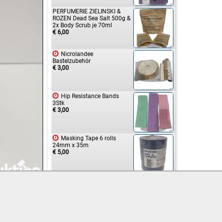
PERFUMERIE ZIELINSKI &
ROZEN Dead Sea Salt 500g &
2x Body Scrub je 70ml
€ 6,00

Nicrolandee
Bastelzubehör
€ 3,00

Hip Resistance Bands
3Stk
€ 3,00

Masking Tape 6 rolls
24mm x 35m
€ 5,00

Meatball Maker
€ 2,00