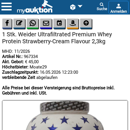









1 Stk. Weider Ultrafiltrated Premium Whey
Protein Strawberry-Cream Flavour 2,3kg
MHD: 11/2026
Artikel Nr.:
967334
Akt. Gebot:
€ 45,00
Höchstbieter:
Moate29

Zuschlagzeitpunkt:
16.05.2026 12:23:00
07.08:
verbleibende Zeit
abgelaufen
Alle Preise bei dieser Versteigerung sind Bruttopreise inkl.
Gebühren und inkl. USt.

08.08:
1€
Megaabverkauf

08.08: