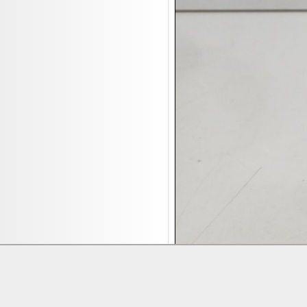
17.08:
Brillen/Sonnenbrillen
18.08:
Victoria Schmuck
18.08:
Juan Carlos Callejas Garzon
Leinwand Bilder
18.08:
Nordgreen Uhren
18.08:
Alavya Home Kinderzubehör
18.08:
Brillen Auktion
18.08:
Oval Vodka
18.08:
Etnia Eyewear Brillen
18.08:
Equest Pferdezubehör
18.08:
Haushalt/Freizeit 4
18.08:
Bilder Auktion
19.08:
Gisela Unterwäsche
19.08:
Reifen Abverkauf
Lieferung:
Abholung, Versand durc
19.08:
Rapid Wien Trikots
Zahlung:
Vorabüberweisung, Barzahl