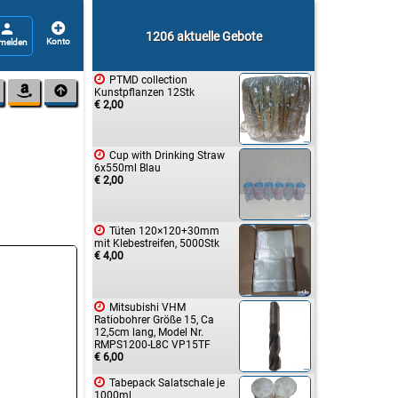


1206 aktuelle Gebote

PTMD collection


Kunstpflanzen 12Stk
€ 2,00

Cup with Drinking Straw
6x550ml Blau
€ 2,00

Tüten 120×120+30mm
mit Klebestreifen, 5000Stk
€ 4,00

Mitsubishi VHM
Ratiobohrer Größe 15, Ca
12,5cm lang, Model Nr.
RMPS1200-L8C VP15TF
€ 6,00

Tabepack Salatschale je
1000ml