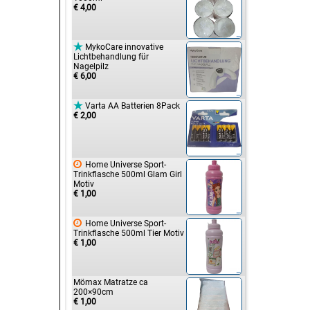
€ 4,00

MykoCare innovative
Lichtbehandlung für
Nagelpilz
€ 6,00

Varta AA Batterien 8Pack
€ 2,00

Home Universe Sport-
Trinkflasche 500ml Glam Girl
Motiv
€ 1,00

Home Universe Sport-
Trinkflasche 500ml Tier Motiv
€ 1,00
Mömax Matratze ca
200×90cm
€ 1,00