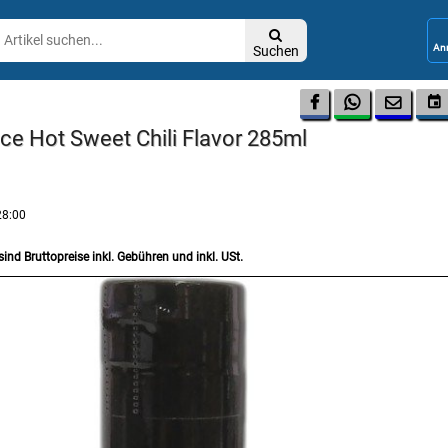

Suchen




uce Hot Sweet Chili Flavor 285ml
28:00
sind Bruttopreise inkl. Gebühren und inkl. USt.