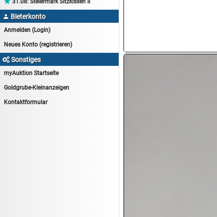

31.08:
Steiermark Sitzkissen II
14.08:
Tiernahrung/Zubehör
Bieterkonto

14.08:
1€ Totalabverkauf
Anmelden (Login)
14.08:
Haushaltsartikel 7
Neues Konto (registrieren)
15.08:
Lebensmittel/Wein
Sonstiges

15.08:
Drogerie/Kosmetik
myAuktion Startseite
15.08:
Haushaltsartikel 8
Goldgrube-Kleinanzeigen
16.08:
Haushalt/Freizeit III
Kontaktformular
16.08:
Atelier Imperial Schmuck
16.08:
Haushaltsartikel
16.08:
Haushaltsartikel II
17.08:
New One Schmuck
17.08:
1€ Totalabverkauf
17.08:
Moon Nagellack
17.08:
Abverkaufsauktion
17.08:
Batterien Auktion