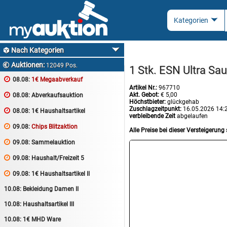
Nach Kategorien

Auktionen:

12049 Pos.
1 Stk. ESN Ultra Sa

08.08:
1€ Megaabverkauf
Artikel Nr.:
967710
Akt. Gebot:
€ 5,00

08.08:
Abverkaufsauktion
Höchstbieter:
glückgehab
Zuschlagzeitpunkt:
16.05.2026 14:

08.08:
1€ Haushaltsartikel
verbleibende Zeit
abgelaufen

09.08:
Chips Blitzaktion
Alle Preise bei dieser Versteigerung 

09.08:
Sammelauktion

09.08:
Haushalt/Freizeit 5

09.08:
1€ Haushaltsartikel II
10.08:
Bekleidung Damen II
10.08:
Haushaltsartikel III
10.08:
1€ MHD Ware