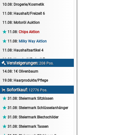
10.08:
Drogerie/Kosmetik
11.08:
Haushalt/Freizeit 6
11.08:
Motoröl Auktion

11.08:
Chips Aktion

11.08:
Milky Way Aktion
11.08:
Haushaltsartikel 4
11.08:
Haushalt/Freizeit 7
Versteigerungen:

208 Pos.
12.08:
Sammelauktion
14.08:
1€ Olivenbaum
12.08:
Arbeitshandschuhe
19.08:
Haarprodukte/Pflege
12.08:
Pralinen Auktion
Sofortkauf:

12776 Pos.
12.08:
Haushalt/Freizeit

31.08:
Steiermark Sitzkissen
12.08:
Haushaltsartikel 5

31.08:
Steiermark Schlüsselanhänger
13.08:
1€ Totalabverkauf

31.08:
Steiermark Blechschilder
13.08:
Haushalt/Freizeit II

31.08:
Steiermark Tassen
13.08:
Haushaltsartikel 6