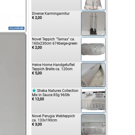
Diverse Karmingarnitur
€ 2,00
Novel Teppich "Tamas" ca.
160x230cm 674beige-green
€ 2,00
Heine Home Handgetuftet
Teppich Breite ca. 120cm
€ 5,00

Sheba Natures Collection
Mix in Sauce 85g 96Stk
€ 12,00
Novel Perugia Webteppich
ca. 133x190cm
€ 3,00