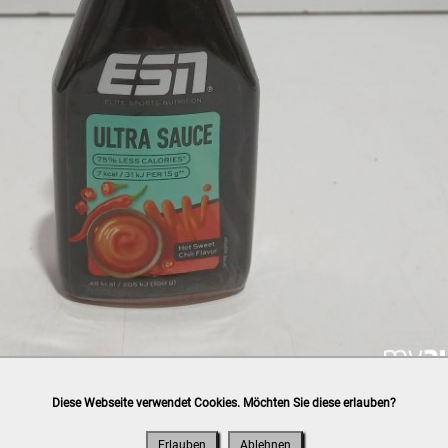
Diese Webseite verwendet Cookies. Möchten Sie diese erlauben?
h
post.at
(⛟ Versandkostenübersicht)

ung, Bankomat, Kreditkarte (vor Ort)
Erlauben
Ablehnen