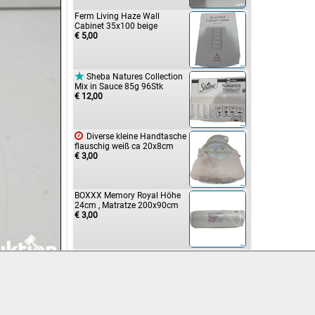
Ferm Living Haze Wall
Cabinet 35x100 beige
€ 5,00

Sheba Natures Collection
Mix in Sauce 85g 96Stk
€ 12,00

Diverse kleine Handtasche
flauschig weiß ca 20x8cm
€ 3,00
BOXXX Memory Royal Höhe
24cm , Matratze 200x90cm
€ 3,00

HDPE-Sandsäcke 50Stk
€ 19,00