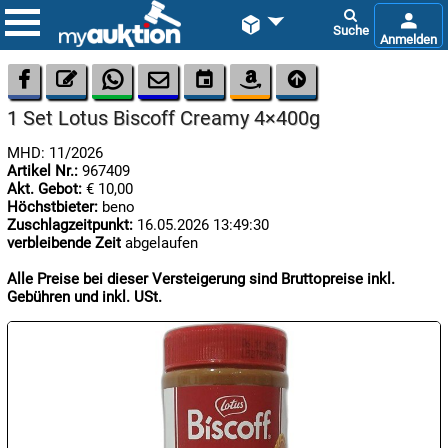









1 Set Lotus Biscoff Creamy 4×400g
MHD: 11/2026
Artikel Nr.:
967409
Akt. Gebot:
€ 10,00
Höchstbieter:
beno
Zuschlagzeitpunkt:
16.05.2026 13:49:30
verbleibende Zeit
abgelaufen

09.08:
Chips
Alle Preise bei dieser Versteigerung sind Bruttopreise inkl.
Blitzaktion
Gebühren und inkl. USt.

09.08:

09.08: