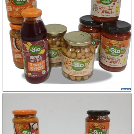

08.08:
1€
Megaabverkauf

08.08:

08.08:
09.08:
09.08:
09.08: