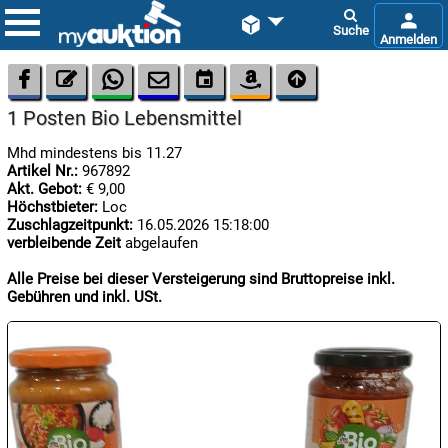









1 Posten Bio Lebensmittel
Mhd mindestens bis 11.27
Artikel Nr.:
967892
Akt. Gebot:
€ 9,00
Höchstbieter:
Loc
Zuschlagzeitpunkt:
16.05.2026 15:18:00
verbleibende Zeit
abgelaufen

07.08:
Alle Preise bei dieser Versteigerung sind Bruttopreise inkl.
Gebühren und inkl. USt.

07.08:

07.08: