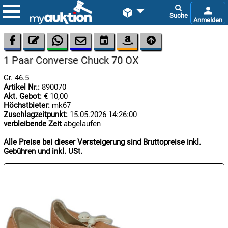









1 Paar Converse Chuck 70 OX
Gr. 46.5
Artikel Nr.:
890070
Akt. Gebot:
€ 10,00
Höchstbieter:
mk67
Zuschlagzeitpunkt:
15.05.2026 14:26:00
verbleibende Zeit
abgelaufen

06.08:
Alle Preise bei dieser Versteigerung sind Bruttopreise inkl.
Gebühren und inkl. USt.

06.08:

06.08: