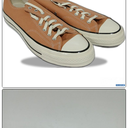

07.08:

07.08:

07.08:
08.08:
1€
Megaabverkauf
08.08:
08.08: