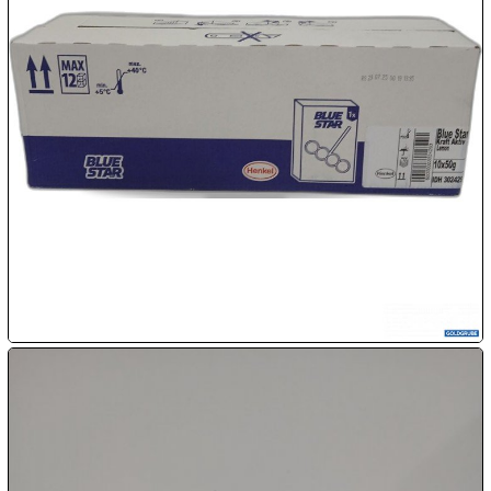

07.08:

07.08:

07.08:
08.08:
1€
Megaabverkauf
08.08:
08.08: