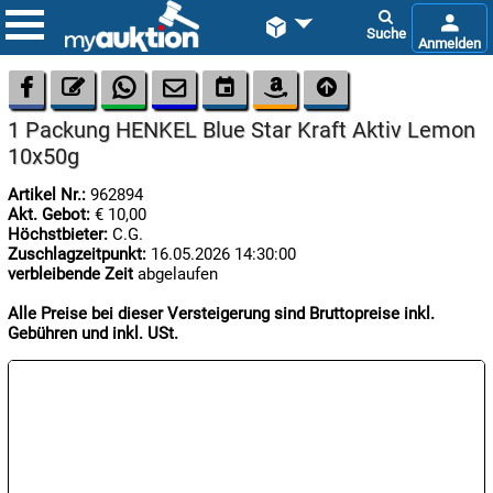









1 Packung HENKEL Blue Star Kraft Aktiv Lemon
10x50g
Artikel Nr.:
962894
Akt. Gebot:
€ 10,00
Höchstbieter:
C.G.
Zuschlagzeitpunkt:
16.05.2026 14:30:00

verbleibende Zeit
abgelaufen
06.08:
Alle Preise bei dieser Versteigerung sind Bruttopreise inkl.
Gebühren und inkl. USt.

06.08:

06.08: