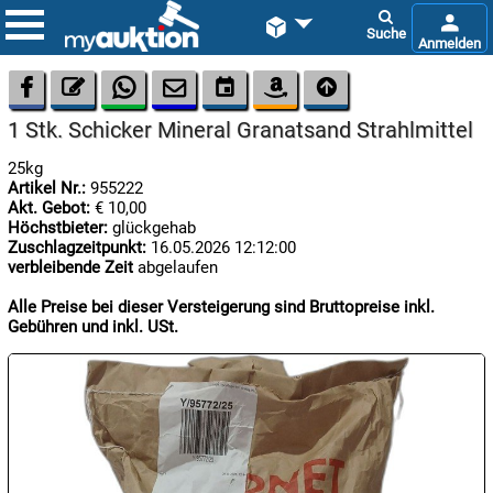









1 Stk. Schicker Mineral Granatsand Strahlmittel
25kg
Artikel Nr.:
955222
Akt. Gebot:
€ 10,00
Höchstbieter:
glückgehab
Zuschlagzeitpunkt:
16.05.2026 12:12:00
verbleibende Zeit
abgelaufen

06.08:
Alle Preise bei dieser Versteigerung sind Bruttopreise inkl.
Gebühren und inkl. USt.

06.08:

06.08: