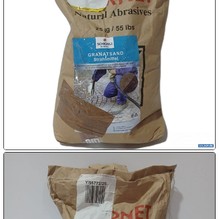

07.08:

07.08:

07.08:
08.08:
1€
Megaabverkauf
08.08:
08.08: