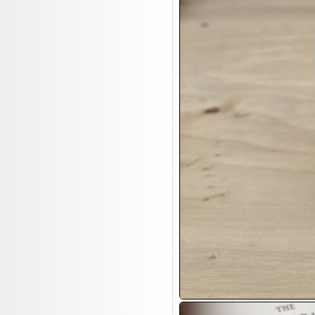
17.08:
Brillen/Sonnenbrillen
18.08:
Victoria Schmuck
18.08:
Juan Carlos Callejas Garzon
Leinwand Bilder
18.08:
Nordgreen Uhren
18.08:
Alavya Home Kinderzubehör
18.08:
Brillen Auktion
18.08:
Oval Vodka
18.08:
Etnia Eyewear Brillen
18.08:
Equest Pferdezubehör
18.08:
Haushalt/Freizeit 4
18.08:
Bilder Auktion
19.08:
Gisela Unterwäsche
19.08:
Reifen Abverkauf
19.08:
Rapid Wien Trikots