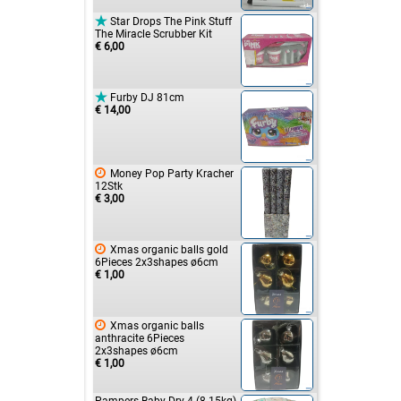

Star Drops The Pink Stuff
The Miracle Scrubber Kit
€ 6,00

Furby DJ 81cm
€ 14,00

Money Pop Party Kracher
12Stk
€ 3,00

Xmas organic balls gold
6Pieces 2x3shapes ø6cm
€ 1,00

Xmas organic balls
anthracite 6Pieces
2x3shapes ø6cm
€ 1,00