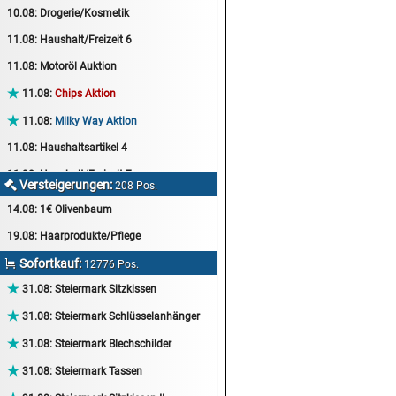
10.08:
Drogerie/Kosmetik
11.08:
Haushalt/Freizeit 6
11.08:
Motoröl Auktion

11.08:
Chips Aktion

11.08:
Milky Way Aktion
11.08:
Haushaltsartikel 4
11.08:
Haushalt/Freizeit 7
Versteigerungen:

208 Pos.
12.08:
Sammelauktion
14.08:
1€ Olivenbaum
12.08:
Arbeitshandschuhe
19.08:
Haarprodukte/Pflege
12.08:
Pralinen Auktion
Sofortkauf:

12776 Pos.
12.08:
Haushalt/Freizeit

31.08:
Steiermark Sitzkissen
12.08:
Haushaltsartikel 5

31.08:
Steiermark Schlüsselanhänger
13.08:
1€ Totalabverkauf

31.08:
Steiermark Blechschilder
13.08:
Haushalt/Freizeit II

31.08:
Steiermark Tassen
13.08:
Haushaltsartikel 6