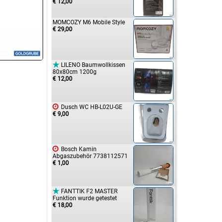
€ 12,00
MOMCOZY M6 Mobile Style
€ 29,00

LILENO Baumwollkissen
80x80cm 1200g
€ 12,00

Dusch WC HB-L02U-GE
€ 9,00

Bosch Kamin
Abgaszubehör 7738112571
€ 1,00

FANTTIK F2 MASTER
Funktion wurde getestet
€ 18,00