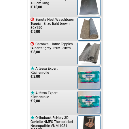
183cm lang
€ 13,00

Benuta Nest Waschbarer
Teppich Enzo light brown
80x150
€ 5,00

Carnaval Home Teppich
"Alberta" grey 120x170cm
€ 8,00

Altéssa Expert
Küchenrolle
€ 2,00

Altéssa Expert
Küchenrolle
€ 2,00

Orthoback ReNerv 3D
Gezielte NMES Therapie bei
Neuropathie VNM-1031