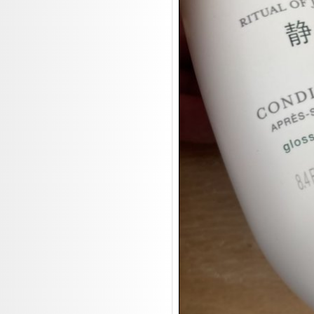
19.08:
Makita Auktion
19.08:
Abverkaufsauktion
19.08:
Haushaltsartikel III

20.08:
Pfannen Auktion
20.08:
1€ Totalabverkauf
20.08:
Haushaltsartikel 4
20.08:
1€ Totalabverkauf II

21.08:
Haushaltsartikel 5

21.08:
Küchenrolle Aktion

21.08:
Abverkaufsauktion

21.08:
Abverkaufsauktion II