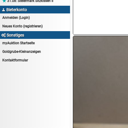

31.08:
Steiermark Sitzkissen II
14.08:
Tiernahrung/Zubehör
Bieterkonto

14.08:
1€ Totalabverkauf
Anmelden (Login)
14.08:
Haushaltsartikel 7
Neues Konto (registrieren)
15.08:
Lebensmittel/Wein
Sonstiges

15.08:
Drogerie/Kosmetik
myAuktion Startseite
15.08:
Haushaltsartikel 8
Goldgrube-Kleinanzeigen
16.08:
Haushalt/Freizeit III
Kontaktformular
16.08:
Atelier Imperial Schmuck
16.08:
Haushaltsartikel
16.08:
Haushaltsartikel II
17.08:
New One Schmuck
17.08:
1€ Totalabverkauf
17.08:
Moon Nagellack
17.08:
Abverkaufsauktion
17.08:
Batterien Auktion