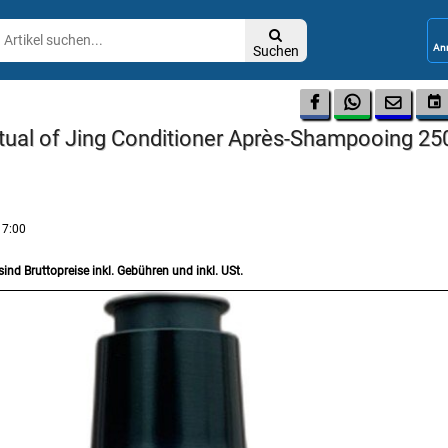

Suchen




Ritual of Jing Conditioner Après-Shampooing 2
17:00
sind Bruttopreise inkl. Gebühren und inkl. USt.