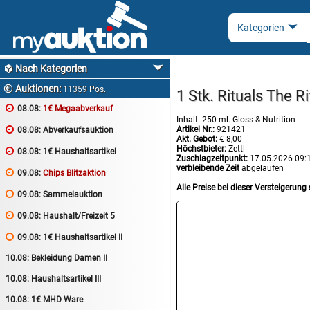
Nach Kategorien

Auktionen:

11359 Pos.
1 Stk. Rituals The 

08.08:
1€ Megaabverkauf
Inhalt: 250 ml. Gloss & Nutrition
Artikel Nr.:
921421

08.08:
Abverkaufsauktion
Akt. Gebot:
€ 8,00
Höchstbieter:
Zettl

08.08:
1€ Haushaltsartikel
Zuschlagzeitpunkt:
17.05.2026 09:
verbleibende Zeit
abgelaufen

09.08:
Chips Blitzaktion
Alle Preise bei dieser Versteigerung 

09.08:
Sammelauktion

09.08:
Haushalt/Freizeit 5

09.08:
1€ Haushaltsartikel II
10.08:
Bekleidung Damen II
10.08:
Haushaltsartikel III
10.08:
1€ MHD Ware