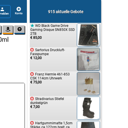


915 aktuelle Gebote

WD Black Game Drive


Gaming Disque SN850X SSD
2TB
€ 85,00
50ml

Sartorius Druckluft-
Fasspumpe
€ 12,00

Franz Hermle 461-853
CSK 114cm Uhrwerk
€ 75,00

Stradivarius Stiefel
dunkelgrün
€ 7,00

Hartgummimatte 1,5cm
Stärke, ca 122cm breit, ca