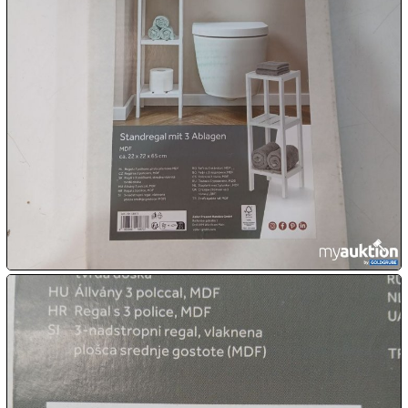
10.08:
10.08:
11.08:
11.08:

11.08:
Chips
Aktion

11.08: