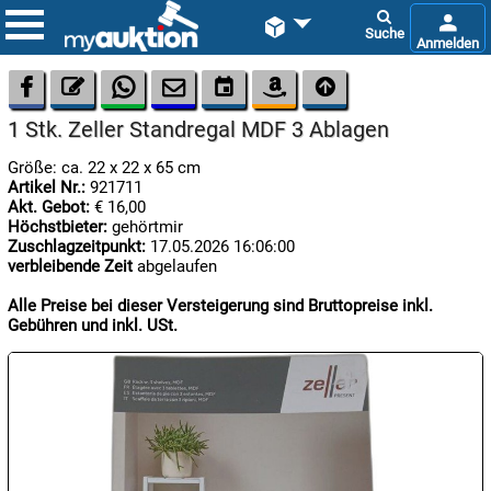









1 Stk. Zeller Standregal MDF 3 Ablagen
Größe: ca. 22 x 22 x 65 cm
Artikel Nr.:
921711
Akt. Gebot:
€ 16,00
Höchstbieter:
gehörtmir
Zuschlagzeitpunkt:
17.05.2026 16:06:00
verbleibende Zeit
abgelaufen

08.08:
1€
Alle Preise bei dieser Versteigerung sind Bruttopreise inkl.
Megaabverkauf
Gebühren und inkl. USt.

08.08:

08.08: