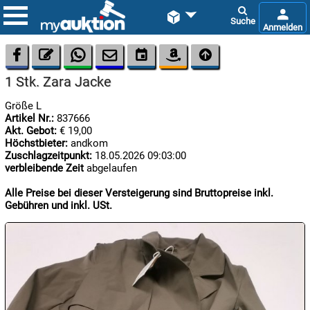









1 Stk. Zara Jacke
Größe L
Artikel Nr.:
837666
Akt. Gebot:
€ 19,00
Höchstbieter:
andkom
Zuschlagzeitpunkt:
18.05.2026 09:03:00
verbleibende Zeit
abgelaufen

09.08:
Alle Preise bei dieser Versteigerung sind Bruttopreise inkl.
Gebühren und inkl. USt.

09.08:

10.08: