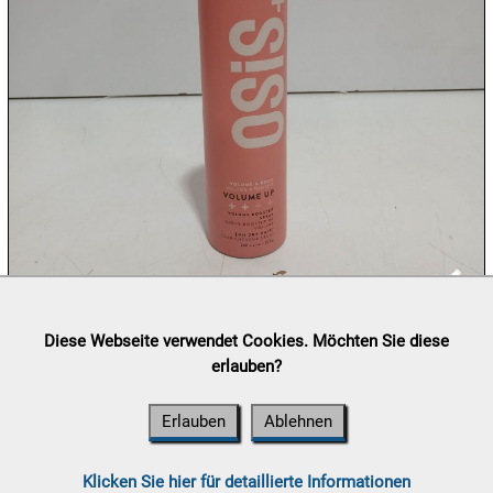
10.08:
10.08:
10.08:
Lieferung:
Abholung, Versand durch
post.at

Diese Webseite verwendet Cookies. Möchten Sie diese
10.08:
(⛟ Versandkostenübersicht)
erlauben?
Zahlung:
Vorabüberweisung, Barzahlung, Bankomat, Kreditkarte
11.08:
(vor Ort)
Erlauben
Ablehnen
11.08:
Klicken Sie hier für detaillierte Informationen