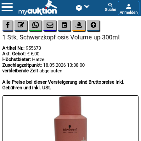









1 Stk. Schwarzkopf osis Volume up 300ml
Artikel Nr.:
955673
Akt. Gebot:
€ 6,00
Höchstbieter:
Hatze
Zuschlagzeitpunkt:
18.05.2026 13:38:00
verbleibende Zeit
abgelaufen

07.08:
Alle Preise bei dieser Versteigerung sind Bruttopreise inkl.
Gebühren und inkl. USt.

07.08:

07.08: