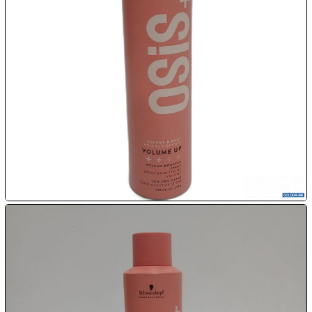

08.08:
1€
Megaabverkauf

08.08:

08.08:
09.08:
09.08:
09.08: