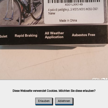
Diese Webseite verwendet Cookies. Möchten Sie diese erlauben?
h
post.at
(⛟ Versandkostenübersicht)

ung, Bankomat, Kreditkarte (vor Ort)
Erlauben
Ablehnen