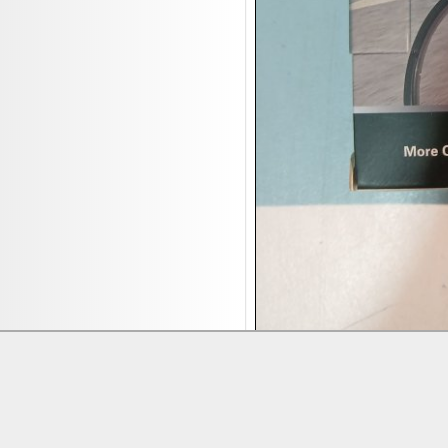
18.08:
Nordgreen Uhren
18.08:
Alavya Home Kinderzubehör
18.08:
Brillen Auktion
18.08:
Oval Vodka
18.08:
Etnia Eyewear Brillen
18.08:
Equest Pferdezubehör
18.08:
Haushalt/Freizeit 4
18.08:
Bilder Auktion
19.08:
Gisela Unterwäsche
19.08:
Reifen Abverkauf
19.08:
Rapid Wien Trikots
19.08:
Makita Auktion
19.08:
Abverkaufsauktion
Lieferung:
Abholung, Versand durc
19.08:
Haushaltsartikel III
Zahlung:
Vorabüberweisung, Barzahl
20.08:
Pfannen Auktion