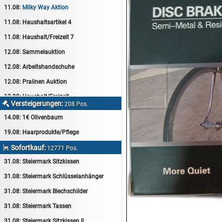
11.08:
Milky Way Aktion
11.08:
Haushaltsartikel 4
11.08:
Haushalt/Freizeit 7
12.08:
Sammelauktion
12.08:
Arbeitshandschuhe
12.08:
Pralinen Auktion
12.08:
Haushalt/Freizeit
Versteigerungen:

208 Pos.
12.08:
Haushaltsartikel 5
14.08:
1€ Olivenbaum
13.08:
1€ Totalabverkauf
19.08:
Haarprodukte/Pflege
13.08:
Haushalt/Freizeit II
Sofortkauf:

12771 Pos.
13.08:
Haushaltsartikel 6
31.08:
Steiermark Sitzkissen
14.08:
Tiernahrung/Zubehör
31.08:
Steiermark Schlüsselanhänger
14.08:
1€ Totalabverkauf
31.08:
Steiermark Blechschilder
14.08:
Haushaltsartikel 7
31.08:
Steiermark Tassen
15.08:
Lebensmittel/Wein
31.08:
Steiermark Sitzkissen II