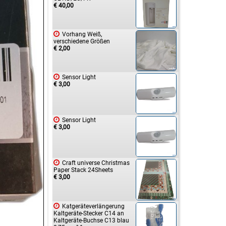
€ 40,00

Vorhang Weiß,
verschiedene Größen
€ 2,00

Sensor Light
€ 3,00

Sensor Light
€ 3,00

Craft universe Christmas
Paper Stack 24Sheets
€ 3,00

Katgeräteverlängerung
Kaltgeräte-Stecker C14 an
Kaltgeräte-Buchse C13 blau