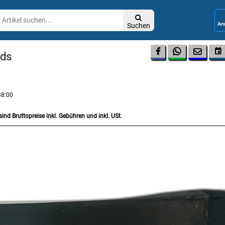

Suchen




ads
38:00
sind Bruttopreise inkl. Gebühren und inkl. USt.