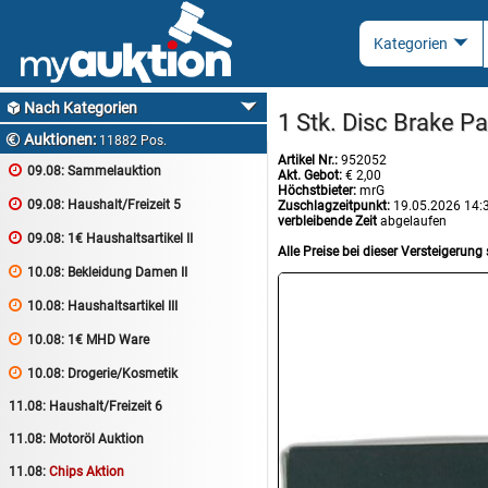
Nach Kategorien

1 Stk. Disc Brake P
Auktionen:

11882 Pos.
Artikel Nr.:
952052

09.08:
Sammelauktion
Akt. Gebot:
€ 2,00
Höchstbieter:
mrG

09.08:
Haushalt/Freizeit 5
Zuschlagzeitpunkt:
19.05.2026 14:
verbleibende Zeit
abgelaufen

09.08:
1€ Haushaltsartikel II
Alle Preise bei dieser Versteigerung 

10.08:
Bekleidung Damen II

10.08:
Haushaltsartikel III

10.08:
1€ MHD Ware

10.08:
Drogerie/Kosmetik
11.08:
Haushalt/Freizeit 6
11.08:
Motoröl Auktion
11.08:
Chips Aktion