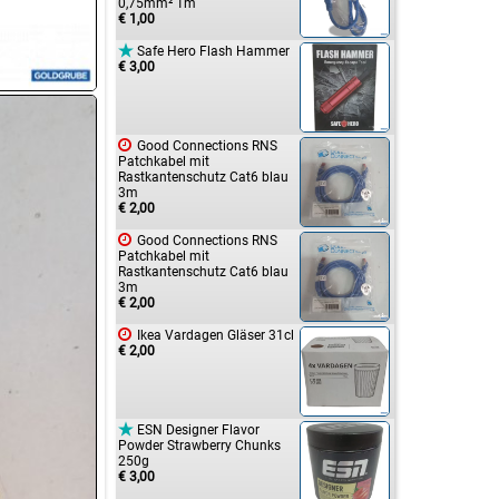
0,75mm² 1m
€ 1,00

Safe Hero Flash Hammer
€ 3,00

Good Connections RNS
Patchkabel mit
Rastkantenschutz Cat6 blau
3m
€ 2,00

Good Connections RNS
Patchkabel mit
Rastkantenschutz Cat6 blau
3m
€ 2,00

Ikea Vardagen Gläser 31cl
€ 2,00

ESN Designer Flavor
Powder Strawberry Chunks
250g
€ 3,00