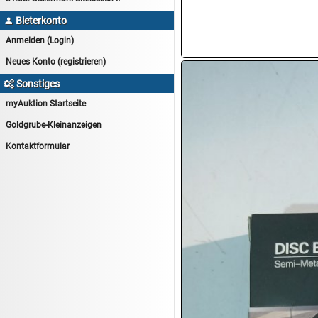
15.08:
Drogerie/Kosmetik
Bieterkonto

15.08:
Haushaltsartikel 8
Anmelden (Login)
16.08:
Haushalt/Freizeit III
Neues Konto (registrieren)
16.08:
Atelier Imperial Schmuck
Sonstiges

16.08:
Haushaltsartikel
myAuktion Startseite
16.08:
Haushaltsartikel II
Goldgrube-Kleinanzeigen
17.08:
New One Schmuck
Kontaktformular
17.08:
1€ Totalabverkauf
17.08:
Moon Nagellack
17.08:
Abverkaufsauktion
17.08:
Batterien Auktion
17.08:
Brillen/Sonnenbrillen
18.08:
Victoria Schmuck
18.08:
Juan Carlos Callejas Garzon
Leinwand Bilder