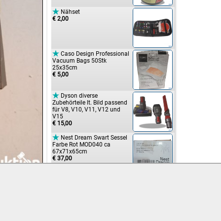

Nähset
€ 2,00

Caso Design Professional
Vacuum Bags 50Stk
25x35cm
€ 5,00

Dyson diverse
Zubehörteile lt. Bild passend
für V8, V10, V11, V12 und
V15
€ 15,00

Nest Dream Swart Sessel
Farbe Rot MOD040 ca
67x71x65cm
€ 37,00

High-Speed HDMI Kabel
mot Ethernet vergoldete
Stecker & Kontakte schwarz
0,5m
€ 2,00