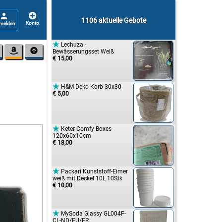


1106 aktuelle Gebote

Lechuza -


Bewässerungsset Weiß
€ 15,00

H&M Deko Korb 30x30
€ 5,00

Keter Comfy Boxes
120x60x10cm
€ 18,00

Packari Kunststoff-Eimer
weiß mit Deckel 10L 10Stk
€ 10,00

MySoda Glassy GL004F-
CL-ND/EU/FR